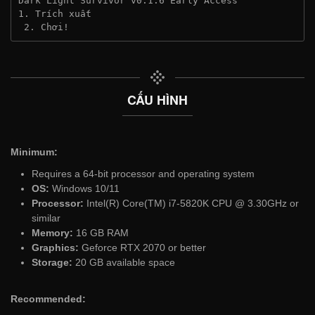
Dark Light Survivor v0.1.6 Early Access
1. Trích xuất
 2. Chơi!
CẤU HÌNH
Minimum:
Requires a 64-bit processor and operating system
OS:
Windows 10/11
Processor:
Intel(R) Core(TM) i7-5820K CPU @ 3.30GHz or
similar
Memory:
16 GB RAM
Graphics:
Geforce RTX 2070 or better
Storage:
20 GB available space
Recommended: