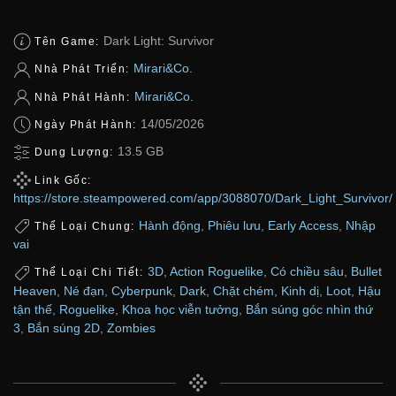
Dark Light: Survivor
Tên Game:
Mirari&Co.
Nhà Phát Triển:
Mirari&Co.
Nhà Phát Hành:
14/05/2026
Ngày Phát Hành:
13.5 GB
Dung Lượng:
Link Gốc:
https://store.steampowered.com/app/3088070/Dark_Light_Survivor/
Hành động
,
Phiêu lưu
,
Early Access
,
Nhập
Thể Loại Chung:
vai
3D
,
Action Roguelike
,
Có chiều sâu
,
Bullet
Thể Loại Chi Tiết:
Heaven
,
Né đạn
,
Cyberpunk
,
Dark
,
Chặt chém
,
Kinh dị
,
Loot
,
Hậu
tận thế
,
Roguelike
,
Khoa học viễn tưởng
,
Bắn súng góc nhìn thứ
3
,
Bắn súng 2D
,
Zombies