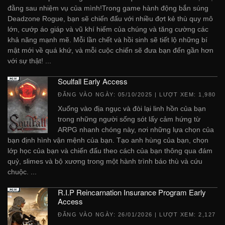
đằng sau nhiệm vụ của mình!Trong game hành động bắn súng
Deadzone Rogue, bạn sẽ chiến đấu với nhiều đợt kẻ thù quy mô
lớn, cướp áo giáp và vũ khí hiếm của chúng và tăng cường các
khả năng mạnh mẽ. Mỗi lần chết và hồi sinh sẽ tiết lộ những bí
mật mới về quá khứ, và mỗi cuộc chiến sẽ đưa bạn đến gần hơn
với sự thật! ...
Soulfall Early Access
ĐĂNG VÀO NGÀY:
05/10/2025
| LƯỢT XEM: 1,980
Xuống vào địa ngục và đòi lại linh hồn của bạn
trong những người sống sót lấy cảm hứng từ
ARPG nhanh chóng này, nơi những lựa chọn của
bạn định hình vận mệnh của bạn. Tạo anh hùng của bạn, chọn
lớp học của bạn và chiến đấu theo cách của bạn thông qua đám
quỷ, slimes và bộ xương trong một hành trình báo thù và cứu
chuộc. ...
R.I.P Reincarnation Insurance Program Early
Access
ĐĂNG VÀO NGÀY:
26/01/2026
| LƯỢT XEM: 2,127