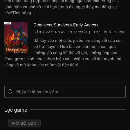
sức mạnh tổng hợp để chống lại hàng ngàn zombie. Sống sót,
phát triển và phá vỡ giới hạn trong địa ngục thây ma đáng sợ
này!Tính năng ...
Deathless Survivors Early Access
ĐĂNG VÀO NGÀY:
19/11/2024
| LƯỢT XEM: 9,330
Bắt tay vào một cuộc phiêu lưu sống sót của co-
op trực tuyến. Hợp tác với bạn bè, chém qua
những làn sóng kẻ thù vô tận, những ông chủ
đáng gờm chinh phục, thực hiện các nhiệm vụ, vũ khí mạnh thủ
công và mở khóa các nhân vật độc đáo! ...
Lọc game
MỞ BỘ LỌC