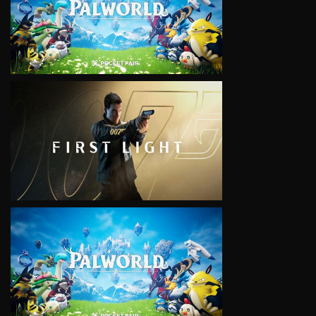
VIEW
VIEW
VIEW