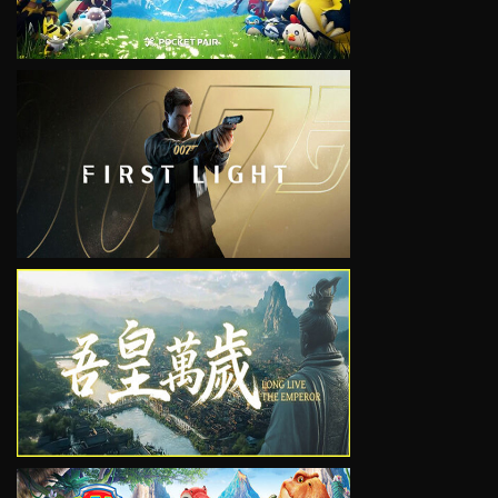
VIEW
VIEW