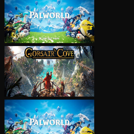
VIEW
VIEW
VIEW