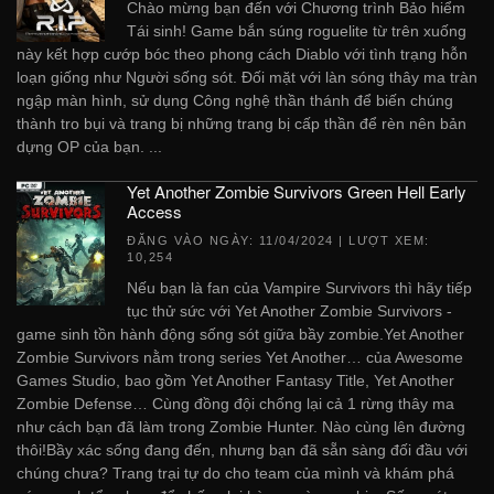
Chào mừng bạn đến với Chương trình Bảo hiểm
Tái sinh! Game bắn súng roguelite từ trên xuống
này kết hợp cướp bóc theo phong cách Diablo với tình trạng hỗn
loạn giống như Người sống sót. Đối mặt với làn sóng thây ma tràn
ngập màn hình, sử dụng Công nghệ thần thánh để biến chúng
thành tro bụi và trang bị những trang bị cấp thần để rèn nên bản
dựng OP của bạn. ...
Yet Another Zombie Survivors Green Hell Early
Access
ĐĂNG VÀO NGÀY:
11/04/2024
| LƯỢT XEM:
10,254
Nếu bạn là fan của Vampire Survivors thì hãy tiếp
tục thử sức với Yet Another Zombie Survivors -
game sinh tồn hành động sống sót giữa bầy zombie.Yet Another
Zombie Survivors nằm trong series Yet Another… của Awesome
Games Studio, bao gồm Yet Another Fantasy Title, Yet Another
Zombie Defense… Cùng đồng đội chống lại cả 1 rừng thây ma
như cách bạn đã làm trong Zombie Hunter. Nào cùng lên đường
thôi!Bầy xác sống đang đến, nhưng bạn đã sẵn sàng đối đầu với
chúng chưa? Trang trại tự do cho team của mình và khám phá