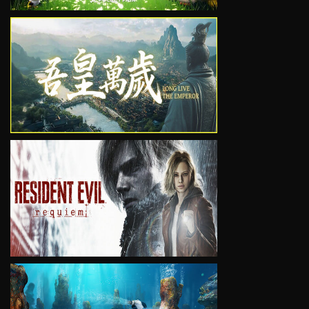
VIEW
VIEW