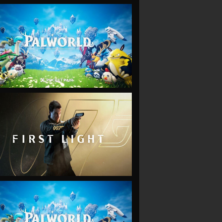
VIEW
VIEW
VIEW