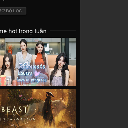
MỞ BỘ LỌC
e hot trong tuần
VIEW
VIEW