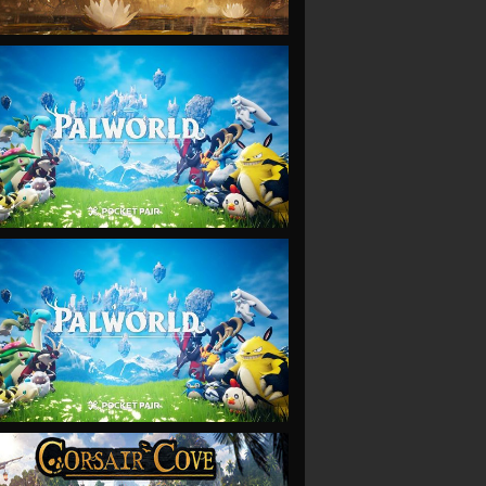
VIEW
VIEW