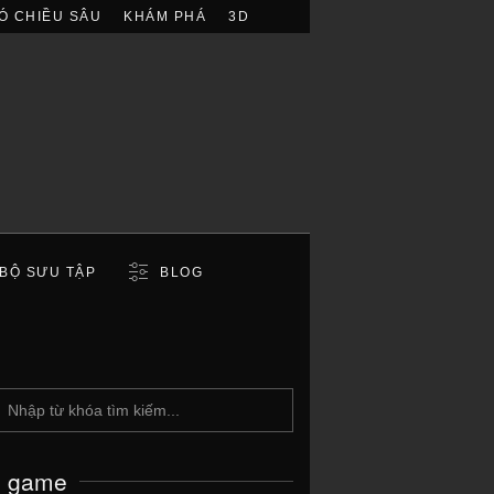
Ó CHIỀU SÂU
KHÁM PHÁ
3D
BỘ SƯU TẬP
BLOG
c game