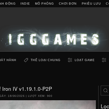
NH ĐỘNG
INDIE
MÔ PHỎNG
CHƠI ĐƠN
PHIÊU LƯU
C
HÁT HÀNH
THỂ LOẠI CHUNG
LOẠT GAME
f Iron IV v1.19.1.0-P2P
GÀY:
18/06/2026
| LƯỢT XEM: 900
Lọ