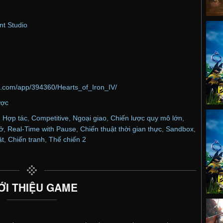
t Studio
d.com/app/394360/Hearts_of_Iron_IV/
ược
,
Hợp tác
,
Competitive
,
Ngoại giao
,
Chiến lược quy mô lớn
,
ở
,
Real-Time with Pause
,
Chiến thuật thời gian thực
,
Sandbox
,
ật
,
Chiến tranh
,
Thế chiến 2
ỚI THIỆU GAME