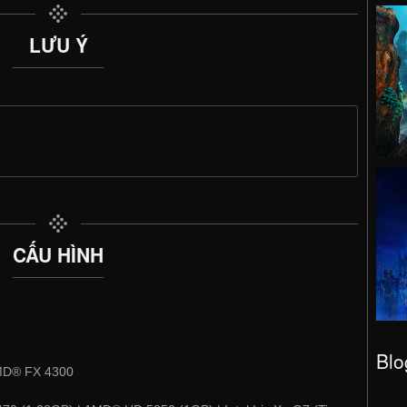
LƯU Ý
CẤU HÌNH
Blo
AMD® FX 4300