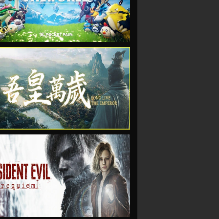
VIEW
VIEW