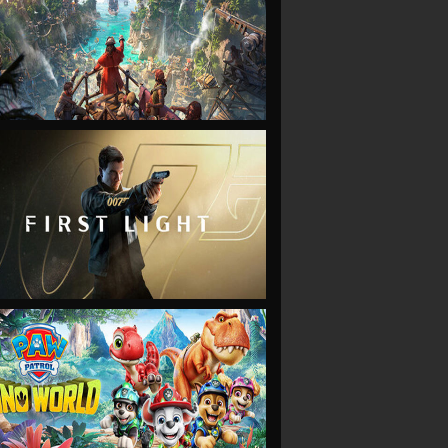
VIEW
VIEW
VIEW