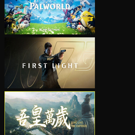
VIEW
VIEW
VIEW