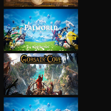
VIEW
VIEW