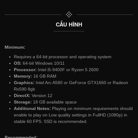
CẤU HÌNH
Minimum:
Requires a 64-bit processor and operating system
OS:
64-bit Windows 10/11
Processor:
Intel i5-9400F or Ryzen 5 2600
Memory:
16 GB RAM
Graphics:
Intel Arc A580 or GeForce GTX1660 or Radeon
Rx590 8gb
DirectX:
Version 12
Storage:
18 GB available space
Additional Notes:
Playing on minimum requirements should
enable to play on Low quality settings in FullHD (1080p) in
stable 60 FPS. SSD is recommended.
Recommended: