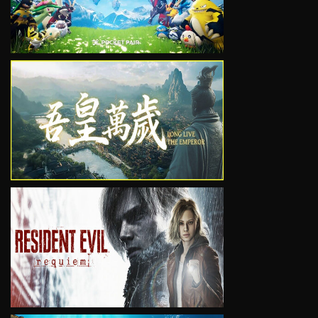
VIEW
VIEW