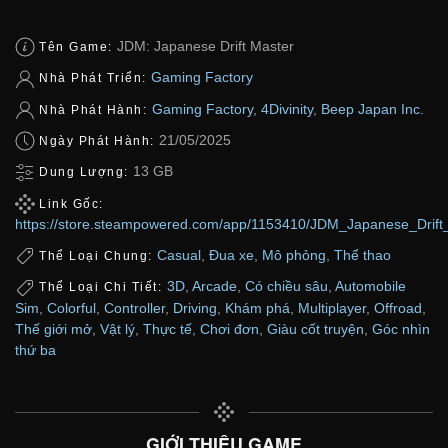
JDM: Japanese Drift Master
Tên Game:
Gaming Factory
Nhà Phát Triển:
Gaming Factory
,
4Divinity
,
Beep Japan Inc.
Nhà Phát Hành:
21/05/2025
Ngày Phát Hành:
13 GB
Dung Lượng:
Link Gốc:
https://store.steampowered.com/app/1153410/JDM_Japanese_Drift
Casual
,
Đua xe
,
Mô phỏng
,
Thể thao
Thể Loại Chung:
3D
,
Arcade
,
Có chiều sâu
,
Automobile
Thể Loại Chi Tiết:
Sim
,
Colorful
,
Controller
,
Driving
,
Khám phá
,
Multiplayer
,
Offroad
,
Thế giới mở
,
Vật lý
,
Thực tế
,
Chơi đơn
,
Giàu cốt truyện
,
Góc nhìn
thứ ba
GIỚI THIỆU GAME