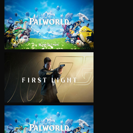
VIEW
VIEW
VIEW