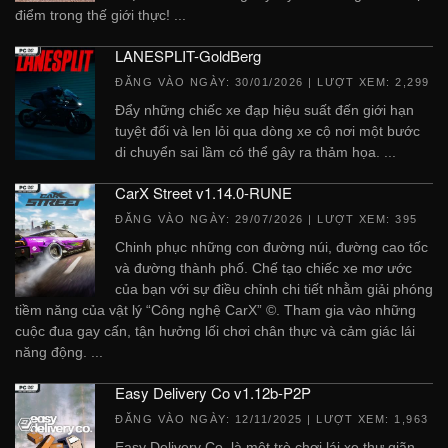
điểm trong thế giới thực! ...
LANESPLIT-GoldBerg
ĐĂNG VÀO NGÀY:
30/01/2026
| LƯỢT XEM: 2,299
Đẩy những chiếc xe đạp hiệu suất đến giới hạn
tuyệt đối và len lỏi qua dòng xe cộ nơi một bước
di chuyển sai lầm có thể gây ra thảm họa. ...
CarX Street v1.14.0-RUNE
ĐĂNG VÀO NGÀY:
29/07/2026
| LƯỢT XEM: 395
Chinh phục những con đường núi, đường cao tốc
và đường thành phố. Chế tạo chiếc xe mơ ước
của bạn với sự điều chỉnh chi tiết nhằm giải phóng
tiềm năng của vật lý “Công nghệ CarX” ©. Tham gia vào những
cuộc đua gay cấn, tận hưởng lối chơi chân thực và cảm giác lái
năng động. ...
Easy Delivery Co v1.12b-P2P
ĐĂNG VÀO NGÀY:
12/11/2025
| LƯỢT XEM: 1,963
Easy Delivery Co. là một trò chơi lái xe thư giãn