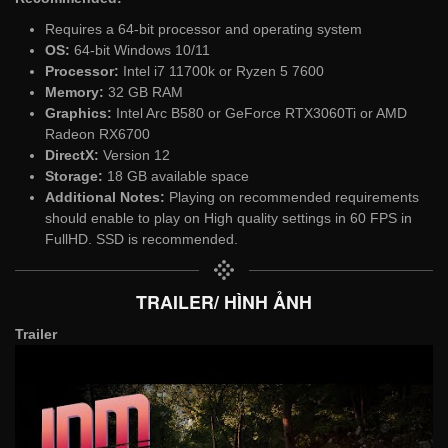
Requires a 64-bit processor and operating system
OS:
64-bit Windows 10/11
Processor:
Intel i7 11700k or Ryzen 5 7600
Memory:
32 GB RAM
Graphics:
Intel Arc B580 or GeForce RTX3060Ti or AMD
Radeon RX6700
DirectX:
Version 12
Storage:
18 GB available space
Additional Notes:
Playing on recommended requirements
should enable to play on High quality settings in 60 FPS in
FullHD. SSD is recommended.
TRAILER/ HÌNH ẢNH
Trailer