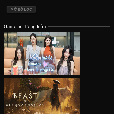
MỞ BỘ LỌC
Game hot trong tuần
VIEW
VIEW