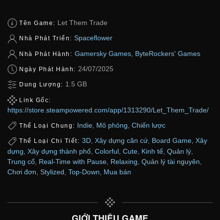
Let Them Trade
Tên Game:
Spaceflower
Nhà Phát Triển:
Gamersky Games
,
ByteRockers' Games
Nhà Phát Hành:
24/07/2025
Ngày Phát Hành:
1.5 GB
Dung Lượng:
Link Gốc:
https://store.steampowered.com/app/1313290/Let_Them_Trade/
Indie
,
Mô phỏng
,
Chiến lược
Thể Loại Chung:
3D
,
Xây dựng căn cứ
,
Board Game
,
Xây
Thể Loại Chi Tiết:
dựng
,
Xây dựng thành phố
,
Colorful
,
Cute
,
Kinh tế
,
Quản lý
,
Trung cổ
,
Real-Time with Pause
,
Relaxing
,
Quản lý tài nguyên
,
Chơi đơn
,
Stylized
,
Top-Down
,
Mua bán
GIỚI THIỆU GAME