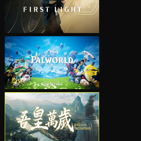
VIEW
VIEW
VIEW