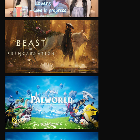
VIEW
VIEW