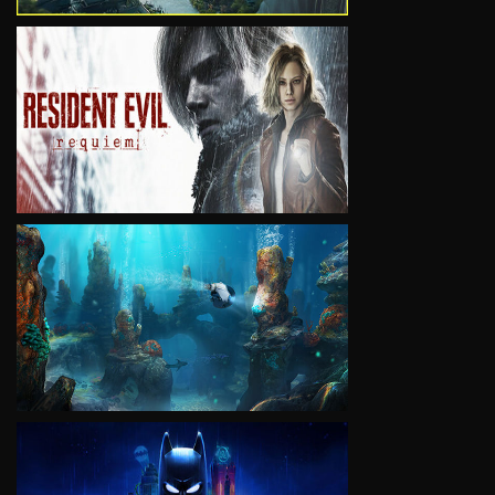
VIEW
VIEW