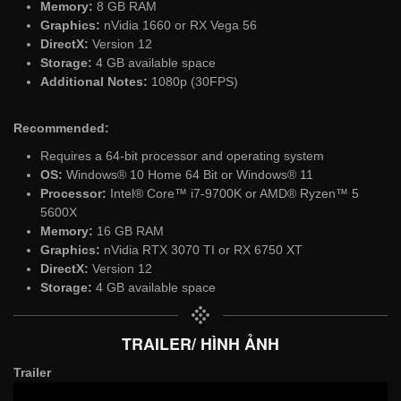
Memory:
8 GB RAM
Graphics:
nVidia 1660 or RX Vega 56
DirectX:
Version 12
Storage:
4 GB available space
Additional Notes:
1080p (30FPS)
Recommended:
Requires a 64-bit processor and operating system
OS:
Windows® 10 Home 64 Bit or Windows® 11
Processor:
Intel® Core™ i7-9700K or AMD® Ryzen™ 5
5600X
Memory:
16 GB RAM
Graphics:
nVidia RTX 3070 TI or RX 6750 XT
DirectX:
Version 12
Storage:
4 GB available space
TRAILER/ HÌNH ẢNH
Trailer