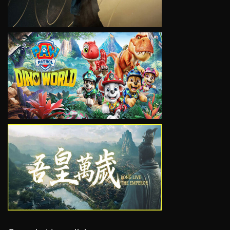
VIEW
VIEW