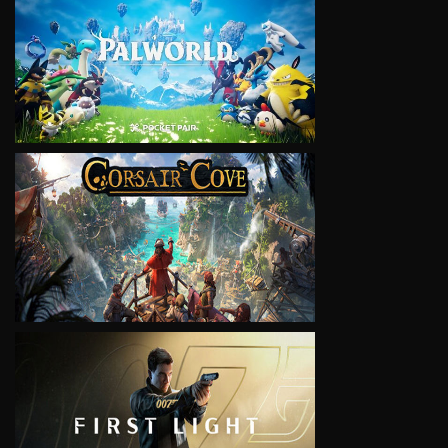
VIEW
VIEW
VIEW