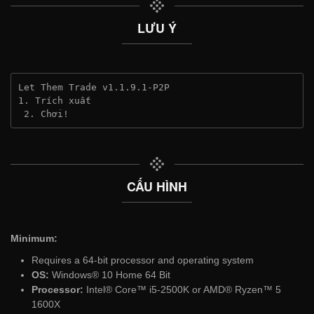
LƯU Ý
Let Them Trade v1.1.9.1-P2P
1. Trích xuất
 2. Chơi!
CẤU HÌNH
Minimum:
Requires a 64-bit processor and operating system
OS:
Windows® 10 Home 64 Bit
Processor:
Intel® Core™ i5-2500K or AMD® Ryzen™ 5
1600X