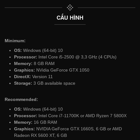
CẤU HÌNH
Minimum:
OS:
Windows (64-bit) 10
Processor:
Intel Core i5-2500 @ 3,3 GHz (4 CPUs)
Memory:
8 GB RAM
Graphics:
NVidia GeForce GTX 1050
DirectX:
Version 11
Storage:
3 GB available space
Recommended:
OS:
Windows (64-bit) 10
Processor:
Intel Core i7-11700K or AMD Ryzen 7 5800X
Memory:
16 GB RAM
Graphics:
NVIDIA GeForce GTX 1660S, 6 GB or AMD
Radeon RX 5600 XT, 6 GB