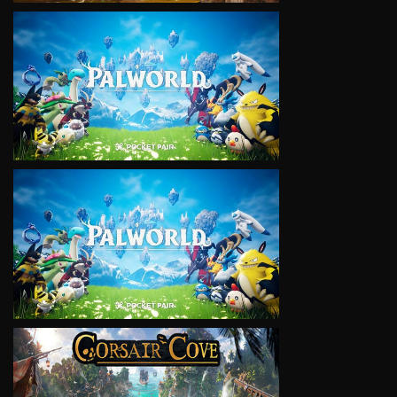
VIEW
VIEW