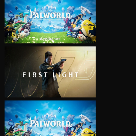
VIEW
VIEW
VIEW