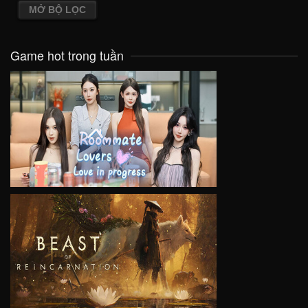
MỞ BỘ LỌC
Game hot trong tuần
VIEW
VIEW