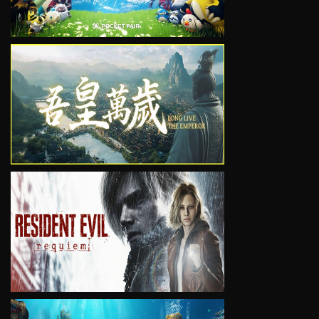
VIEW
VIEW