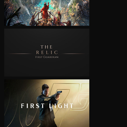
VIEW
VIEW
VIEW