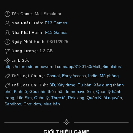
Mall Simulator
Tên Game:
F13 Games
Nhà Phát Triển:
F13 Games
Nhà Phát Hành:
03/11/2025
Ngày Phát Hành:
1.3 GB
Dung Lượng:
Link Gốc:
https://store.steampowered.com/app/3180150/Mall_Simulator/
Casual
,
Early Access
,
Indie
,
Mô phỏng
Thể Loại Chung:
3D
,
Xây dựng
,
Tư bản
,
Xây dựng thành
Thể Loại Chi Tiết:
phố
,
Kinh tế
,
Góc nhìn thứ nhất
,
Immersive Sim
,
Quản lý hành
trang
,
Life Sim
,
Quản lý
,
Thực tế
,
Relaxing
,
Quản lý tài nguyên
,
Sandbox
,
Chơi đơn
,
Mua bán
GIỚI THIỆU GAME