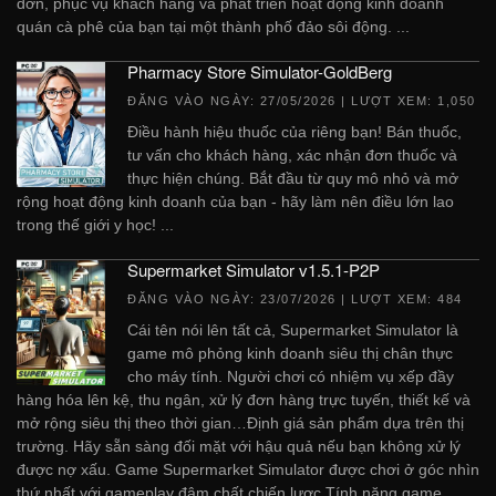
đơn, phục vụ khách hàng và phát triển hoạt động kinh doanh
quán cà phê của bạn tại một thành phố đảo sôi động. ...
Pharmacy Store Simulator-GoldBerg
ĐĂNG VÀO NGÀY:
27/05/2026
| LƯỢT XEM: 1,050
Điều hành hiệu thuốc của riêng bạn! Bán thuốc,
tư vấn cho khách hàng, xác nhận đơn thuốc và
thực hiện chúng. Bắt đầu từ quy mô nhỏ và mở
rộng hoạt động kinh doanh của bạn - hãy làm nên điều lớn lao
trong thế giới y học! ...
Supermarket Simulator v1.5.1-P2P
ĐĂNG VÀO NGÀY:
23/07/2026
| LƯỢT XEM: 484
Cái tên nói lên tất cả, Supermarket Simulator là
game mô phỏng kinh doanh siêu thị chân thực
cho máy tính. Người chơi có nhiệm vụ xếp đầy
hàng hóa lên kệ, thu ngân, xử lý đơn hàng trực tuyến, thiết kế và
mở rộng siêu thị theo thời gian…Định giá sản phẩm dựa trên thị
trường. Hãy sẵn sàng đối mặt với hậu quả nếu bạn không xử lý
được nợ xấu. Game Supermarket Simulator được chơi ở góc nhìn
thứ nhất với gameplay đậm chất chiến lược.Tính năng game