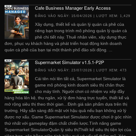
Cafe Business Manager Early Access
ĐĂNG VÀO NGÀY:
15/04/2026
| LƯỢT XEM: 1,429
Xây dựng, thiết kế và quản lý quán cà phê của
riêng bạn trong trình mô phỏng quản lý quán cà
phê chi tiết này. Thuê nhân viên, xây dựng thực
đơn, phục vụ khách hàng và phát triển hoạt động kinh doanh
quán cà phê của bạn tại một thành phố đảo sôi động. ...
Supermarket Simulator v1.5.1-P2P
ĐĂNG VÀO NGÀY:
23/07/2026
| LƯỢT XEM: 473
Cái tên nói lên tất cả, Supermarket Simulator là
game mô phỏng kinh doanh siêu thị chân thực
cho máy tính. Người chơi có nhiệm vụ xếp đầy
hàng hóa lên kệ, thu ngân, xử lý đơn hàng trực tuyến, thiết kế và
mở rộng siêu thị theo thời gian…Định giá sản phẩm dựa trên thị
trường. Hãy sẵn sàng đối mặt với hậu quả nếu bạn không xử lý
được nợ xấu. Game Supermarket Simulator được chơi ở góc nhìn
thứ nhất với gameplay đậm chất chiến lược.Tính năng game
Supermarket SimulatorQuản lý siêu thịThiết kế siêu thị tiện lợi của
riêng bạn, cân bằng giữa tính hiệu quả và yếu tố thẩm mỹ. Xác