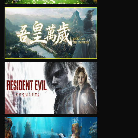
VIEW
VIEW