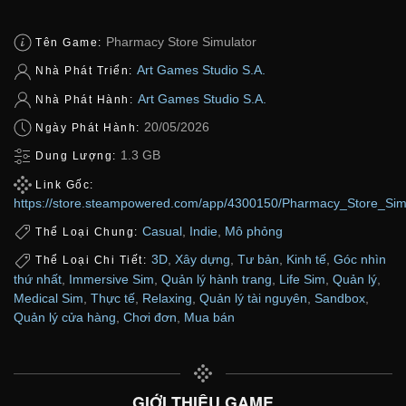
Pharmacy Store Simulator
Tên Game:
Art Games Studio S.A.
Nhà Phát Triển:
Art Games Studio S.A.
Nhà Phát Hành:
20/05/2026
Ngày Phát Hành:
1.3 GB
Dung Lượng:
Link Gốc:
https://store.steampowered.com/app/4300150/Pharmacy_Store_Simu
Casual
,
Indie
,
Mô phỏng
Thể Loại Chung:
3D
,
Xây dựng
,
Tư bản
,
Kinh tế
,
Góc nhìn
Thể Loại Chi Tiết:
thứ nhất
,
Immersive Sim
,
Quản lý hành trang
,
Life Sim
,
Quản lý
,
Medical Sim
,
Thực tế
,
Relaxing
,
Quản lý tài nguyên
,
Sandbox
,
Quản lý cửa hàng
,
Chơi đơn
,
Mua bán
GIỚI THIỆU GAME