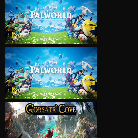
VIEW
VIEW
VIEW