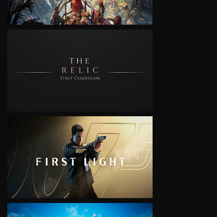
VIEW
VIEW