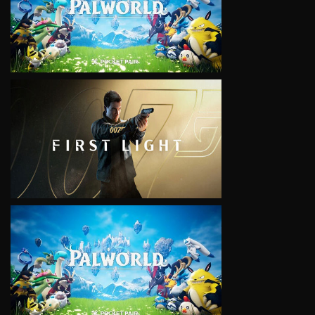
VIEW
VIEW
VIEW