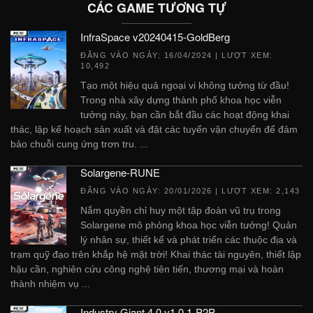
CÁC GAME TƯƠNG TỰ
InfraSpace v20240415-GoldBerg
ĐĂNG VÀO NGÀY:
16/04/2024
| LƯỢT XEM:
10,492
Tạo một hiệu quả ngoại vi không tưởng từ đầu!
Trong nhà xây dựng thành phố khoa học viễn
tưởng này, bạn cần bắt đầu các hoạt động khai
thác, lập kế hoạch sản xuất và đặt các tuyến vận chuyển để đảm
bảo chuỗi cung ứng trơn tru. ...
Solargene-RUNE
ĐĂNG VÀO NGÀY:
20/01/2026
| LƯỢT XEM: 2,143
Nắm quyền chỉ huy một tập đoàn vũ trụ trong
Solargene mô phỏng khoa học viễn tưởng! Quản
lý nhân sự, thiết kế và phát triển các thuộc địa và
trạm quỹ đạo trên khắp hệ mặt trời! Khai thác tài nguyên, thiết lập
hậu cần, nghiên cứu công nghệ tiên tiến, thương mại và hoàn
thành nhiệm vụ ...
Industry Giant 4.0 v1.0.1-P2P