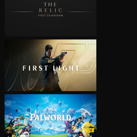
VIEW
VIEW
VIEW