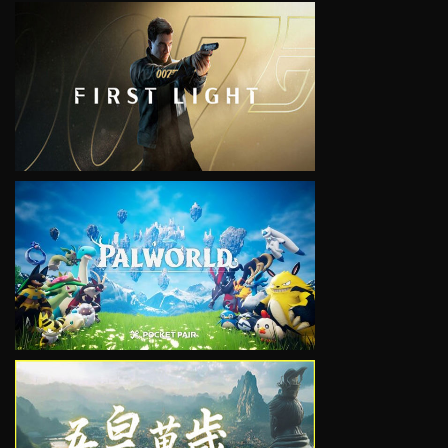
VIEW
VIEW
VIEW