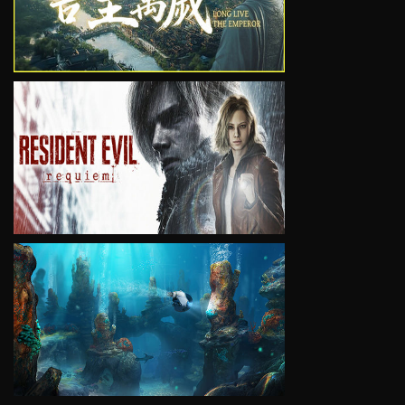
VIEW
VIEW