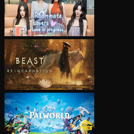
VIEW
VIEW
VIEW