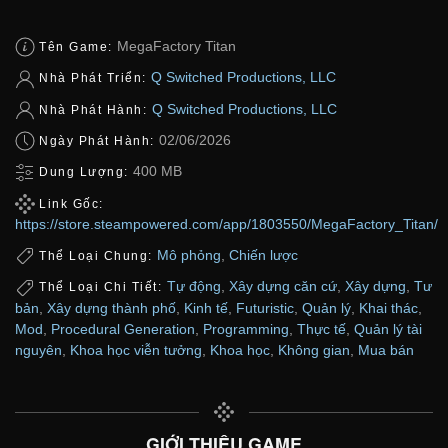
MegaFactory Titan
Tên Game:
Q Switched Productions, LLC
Nhà Phát Triển:
Q Switched Productions, LLC
Nhà Phát Hành:
02/06/2026
Ngày Phát Hành:
400 MB
Dung Lượng:
Link Gốc:
https://store.steampowered.com/app/1803550/MegaFactory_Titan/
Mô phỏng
,
Chiến lược
Thể Loại Chung:
Tự động
,
Xây dựng căn cứ
,
Xây dựng
,
Tư
Thể Loại Chi Tiết:
bản
,
Xây dựng thành phố
,
Kinh tế
,
Futuristic
,
Quản lý
,
Khai thác
,
Mod
,
Procedural Generation
,
Programming
,
Thực tế
,
Quản lý tài
nguyên
,
Khoa học viễn tưởng
,
Khoa học
,
Không gian
,
Mua bán
GIỚI THIỆU GAME