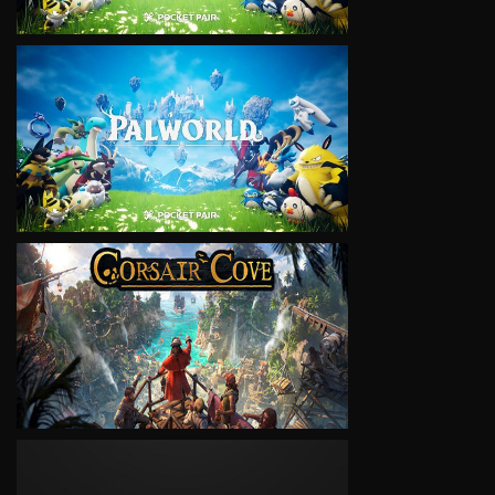
VIEW
VIEW