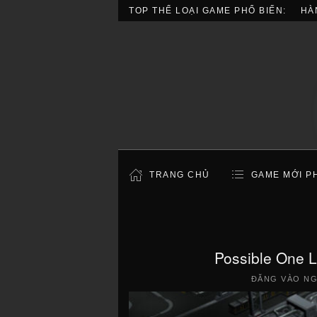
TOP THỂ LOẠI GAME PHỔ BIẾN:
HÀ
TRANG CHỦ
GAME MỚI P
Possible One L
ĐĂNG VÀO N