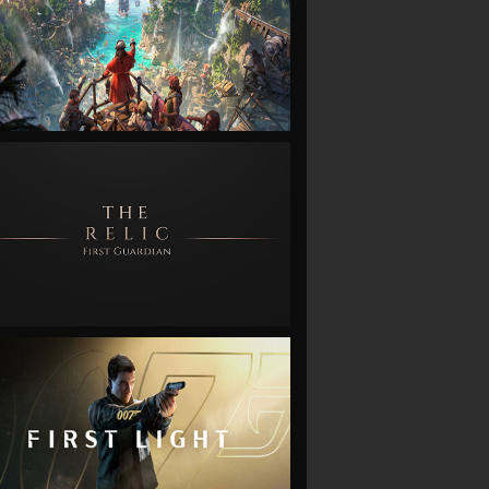
VIEW
VIEW
VIEW