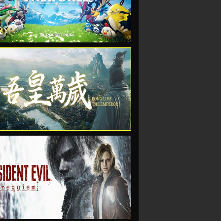
VIEW
VIEW