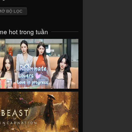
MỞ BỘ LỌC
e hot trong tuần
VIEW
VIEW