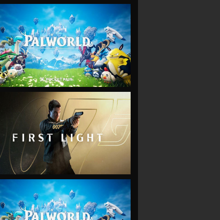
VIEW
VIEW
VIEW