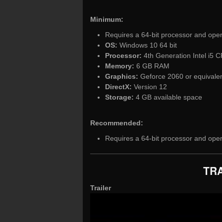
Minimum:
Requires a 64-bit processor and ope
OS:
Windows 10 64 bit
Processor:
4th Generation Intel i5 C
Memory:
6 GB RAM
Graphics:
Geforce 2060 or equivale
DirectX:
Version 12
Storage:
4 GB available space
Recommended:
Requires a 64-bit processor and ope
TRA
Trailer