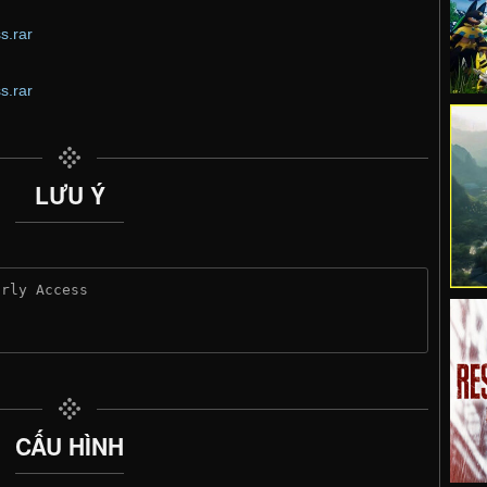
s.rar
s.rar
LƯU Ý
arly Access
CẤU HÌNH