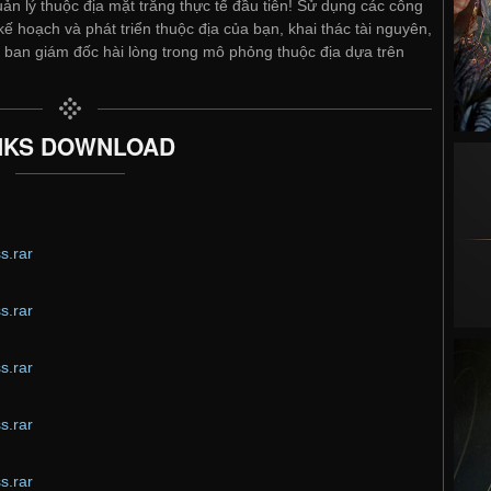
ản lý thuộc địa mặt trăng thực tế đầu tiên! Sử dụng các công
 hoạch và phát triển thuộc địa của bạn, khai thác tài nguyên,
 ban giám đốc hài lòng trong mô phỏng thuộc địa dựa trên
NKS DOWNLOAD
s.rar
s.rar
s.rar
s.rar
s.rar