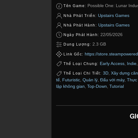
Possible One: Lunar Indus
Tên Game:
Upstairs Games
Nhà Phát Triển:
Upstairs Games
Nhà Phát Hành:
22/05/2026
Ngày Phát Hành:
2.3 GB
Dung Lượng:
https://store.steampowere
Link Gốc:
Early Access
,
Indie
Thể Loại Chung:
3D
,
Xây dựng căn
Thể Loại Chi Tiết:
tế
,
Futuristic
,
Quản lý
,
Đấu với máy
,
Thực 
lập không gian
,
Top-Down
,
Tutorial
GI