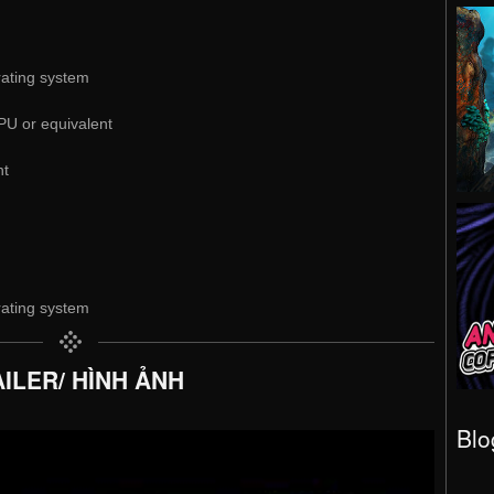
rating system
PU or equivalent
nt
rating system
ILER/ HÌNH ẢNH
Blo