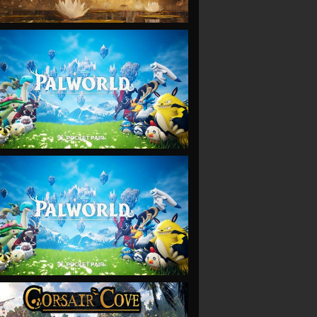
VIEW
VIEW