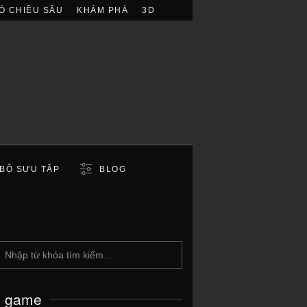
Ó CHIỀU SÂU
KHÁM PHÁ
3D
BỘ SƯU TẬP
BLOG
c game