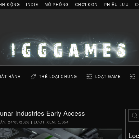
NH ĐỘNG
INDIE
MÔ PHỎNG
CHƠI ĐƠN
PHIÊU LƯU
C
HÁT HÀNH
THỂ LOẠI CHUNG
LOẠT GAME
unar Industries Early Access
GÀY:
24/05/2026
| LƯỢT XEM: 1,054
Lọ