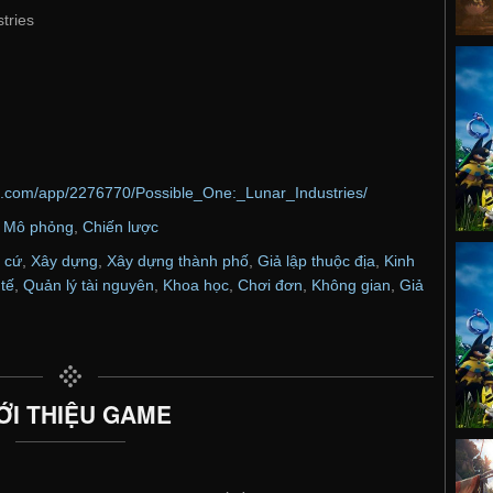
tries
d.com/app/2276770/Possible_One:_Lunar_Industries/
,
Mô phỏng
,
Chiến lược
 cứ
,
Xây dựng
,
Xây dựng thành phố
,
Giả lập thuộc địa
,
Kinh
tế
,
Quản lý tài nguyên
,
Khoa học
,
Chơi đơn
,
Không gian
,
Giả
ỚI THIỆU GAME