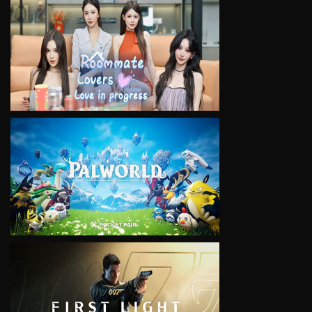
VIEW
VIEW
VIEW