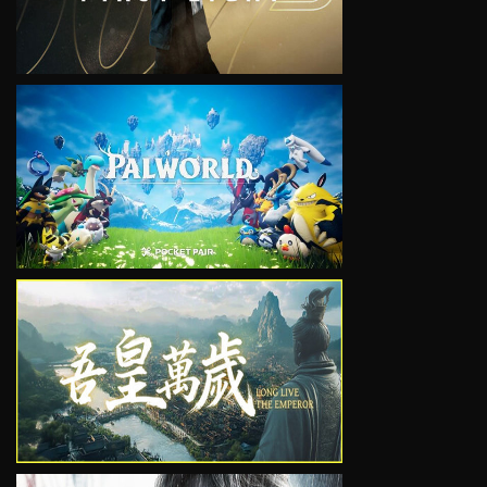
VIEW
VIEW