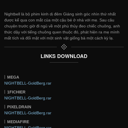
Nightbell là bộ phim kinh dị đêm Giáng sinh góc nhìn thứ nhất
được kể qua con mắt của một cậu bé ở nhà với mẹ. Sau câu
chuyện trước giờ đi ngủ về một phù thủy đeo chiếc chuông, anh
thức dậy với tiếng chuông quen thuộc đó, phát hiện ra mẹ mình
mất tích và đối mặt với một sinh vật giống bà một cách kỳ lạ.
LINKS DOWNLOAD
MEGA
NIGHTBELL-GoldBerg.rar
1FICHIER
NIGHTBELL-GoldBerg.rar
PIXELDRAIN
NIGHTBELL-GoldBerg.rar
MEDIAFIRE
NIGHTBELL-GoldBerg.rar