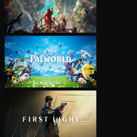
VIEW
VIEW
VIEW