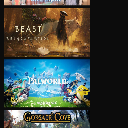
VIEW
VIEW