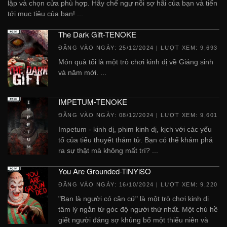
lặp và chọn cửa phù hợp. Hãy chế ngự nỗi sợ hãi của bạn và tiến
tới mục tiêu của bạn! ...
The Dark Gift-TENOKE
ĐĂNG VÀO NGÀY:
25/12/2024
| LƯỢT XEM: 9,693
Món quà tối là một trò chơi kinh dị về Giáng sinh
và năm mới. ...
IMPETUM-TENOKE
ĐĂNG VÀO NGÀY:
08/12/2024
| LƯỢT XEM: 9,601
Impetum - kinh dị, phim kinh dị, kịch với các yếu
tố của tiểu thuyết thám tử. Bạn có thể khám phá
ra sự thật mà không mất trí? ...
You Are Grounded-TiNYiSO
ĐĂNG VÀO NGÀY:
16/10/2024
| LƯỢT XEM: 9,220
"Bạn là người có căn cứ" là một trò chơi kinh dị
tâm lý ngắn từ góc độ người thứ nhất. Một chú hề
giết người đáng sợ khủng bố một thiếu niên và