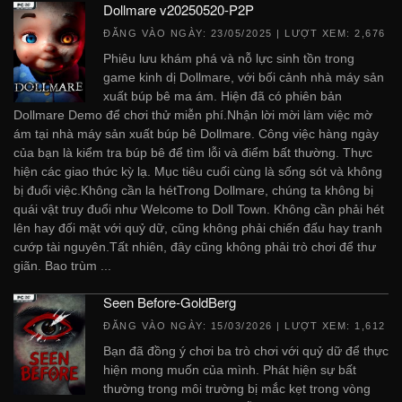
Dollmare v20250520-P2P
ĐĂNG VÀO NGÀY:
23/05/2025
| LƯỢT XEM: 2,676
Phiêu lưu khám phá và nỗ lực sinh tồn trong
game kinh dị Dollmare, với bối cảnh nhà máy sản
xuất búp bê ma ám. Hiện đã có phiên bản
Dollmare Demo để chơi thử miễn phí.Nhận lời mời làm việc mờ
ám tại nhà máy sản xuất búp bê Dollmare. Công việc hàng ngày
của bạn là kiểm tra búp bê để tìm lỗi và điểm bất thường. Thực
hiện các giao thức kỳ lạ. Mục tiêu cuối cùng là sống sót và không
bị đuổi việc.Không cần la hétTrong Dollmare, chúng ta không bị
quái vật truy đuổi như Welcome to Doll Town. Không cần phải hét
lên hay đối mặt với quỷ dữ, cũng không phải chiến đấu hay tranh
cướp tài nguyên.Tất nhiên, đây cũng không phải trò chơi để thư
giãn. Bao trùm ...
Seen Before-GoldBerg
ĐĂNG VÀO NGÀY:
15/03/2026
| LƯỢT XEM: 1,612
Bạn đã đồng ý chơi ba trò chơi với quỷ dữ để thực
hiện mong muốn của mình. Phát hiện sự bất
thường trong môi trường bị mắc kẹt trong vòng