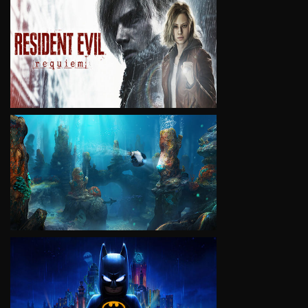
VIEW
VIEW
VIEW