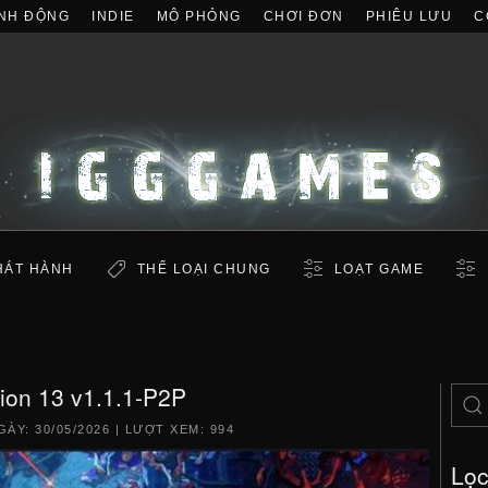
NH ĐỘNG
INDIE
MÔ PHỎNG
CHƠI ĐƠN
PHIÊU LƯU
C
HÁT HÀNH
THỂ LOẠI CHUNG
LOẠT GAME
ion 13 v1.1.1-P2P
GÀY:
30/05/2026
| LƯỢT XEM: 994
Lọ