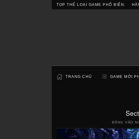
TOP THỂ LOẠI GAME PHỔ BIẾN:
HÀ
TRANG CHỦ
GAME MỚI P
Sect
ĐĂNG VÀO N