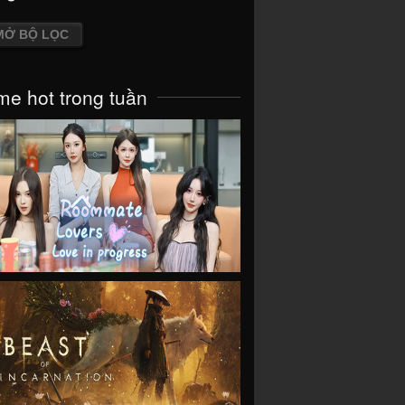
MỞ BỘ LỌC
e hot trong tuần
VIEW
VIEW