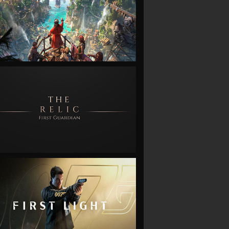
VIEW
VIEW
VIEW