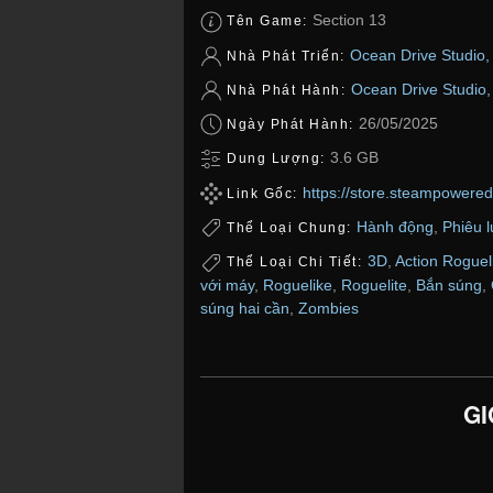
Section 13
Tên Game:
Ocean Drive Studio, 
Nhà Phát Triển:
Ocean Drive Studio, 
Nhà Phát Hành:
26/05/2025
Ngày Phát Hành:
3.6 GB
Dung Lượng:
https://store.steampowere
Link Gốc:
Hành động
,
Phiêu 
Thể Loại Chung:
3D
,
Action Roguel
Thể Loại Chi Tiết:
với máy
,
Roguelike
,
Roguelite
,
Bắn súng
,
súng hai cần
,
Zombies
GI