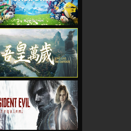
VIEW
VIEW