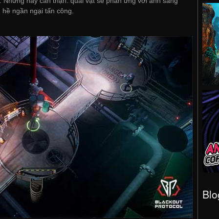
hế. Nhưng hãy cẩn thận: quái vật sẽ phản ứng với ánh sáng
 hề ngần ngại tấn công.
Blo