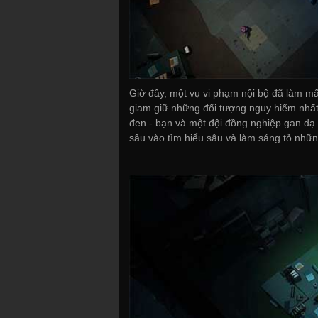
Giờ đây, một vụ vi phạm nội bộ đã làm mấ
giam giữ những đối tượng nguy hiểm nhất
đen - bạn và một đội đồng nghiệp gan dạ c
sâu vào tìm hiểu sâu và làm sáng tỏ nhữn