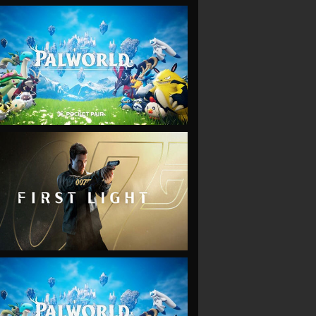
VIEW
VIEW
VIEW