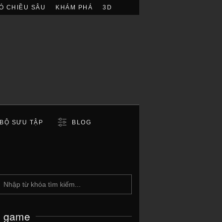
Ó CHIỀU SÂU
KHÁM PHÁ
3D
BỘ SƯU TẬP
BLOG
c game