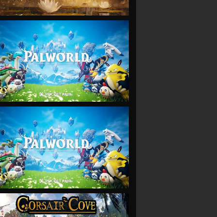
VIEW
VIEW