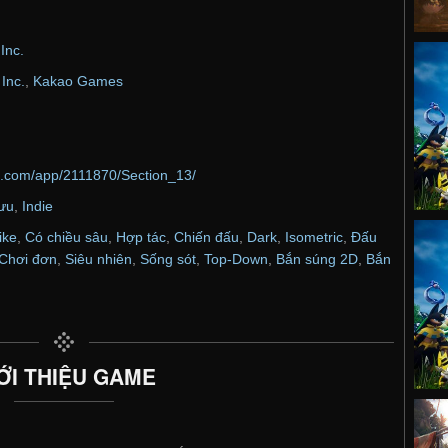
Inc.
Inc.
,
Kakao Games
d.com/app/2111870/Section_13/
lưu
,
Indie
ike
,
Có chiều sâu
,
Hợp tác
,
Chiến đấu
,
Dark
,
Isometric
,
Đấu
Chơi đơn
,
Siêu nhiên
,
Sống sót
,
Top-Down
,
Bắn súng 2D
,
Bắn
ỚI THIỆU GAME