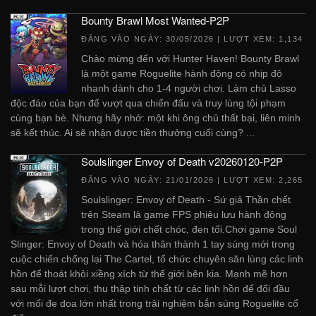
Bounty Brawl Most Wanted-P2P
ĐĂNG VÀO NGÀY:
30/05/2026
| LƯỢT XEM: 1,134
Chào mừng đến với Hunter Haven! Bounty Brawl
là một game Roguelite hành động có nhịp độ
nhanh dành cho 1-4 người chơi. Làm chủ Lasso
độc đáo của bạn để vượt qua chiến đấu và truy lùng tội phạm
cùng bạn bè. Nhưng hãy nhớ: một khi ông chủ thất bại, liên minh
sẽ kết thúc. Ai sẽ nhận được tiền thưởng cuối cùng? ...
Soulslinger Envoy of Death v20260120-P2P
ĐĂNG VÀO NGÀY:
21/01/2026
| LƯỢT XEM: 2,265
Soulslinger: Envoy of Death - Sứ giả Thần chết
trên Steam là game FPS phiêu lưu hành động
trong thế giới chết chóc, đen tối.Chơi game Soul
Slinger: Envoy of Death và hóa thân thành 1 tay súng mới trong
cuộc chiến chống lại The Cartel, tổ chức chuyên săn lùng các linh
hồn để thoát khỏi xiềng xích từ thế giới bên kia. Mạnh mẽ hơn
sau mỗi lượt chơi, thu thập tinh chất từ các linh hồn để đối đầu
với mối đe dọa lớn nhất trong trải nghiệm bắn súng Roguelite cổ