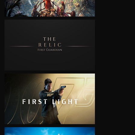
VIEW
VIEW