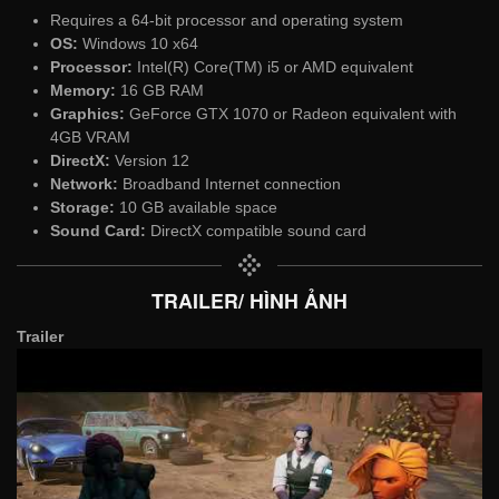
Requires a 64-bit processor and operating system
OS:
Windows 10 x64
Processor:
Intel(R) Core(TM) i5 or AMD equivalent
Memory:
16 GB RAM
Graphics:
GeForce GTX 1070 or Radeon equivalent with
4GB VRAM
DirectX:
Version 12
Network:
Broadband Internet connection
Storage:
10 GB available space
Sound Card:
DirectX compatible sound card
TRAILER/ HÌNH ẢNH
Trailer