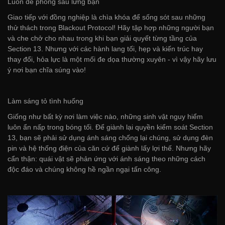
Luôn đề phòng sau lưng bạn
Giao tiếp với đồng nghiệp là chìa khóa để sống sót sau những
thử thách trong Blackout Protocol! Hãy tập hợp những người bạn
và che chở cho nhau trong khi bạn giải quyết từng tầng của
Section 13. Nhưng với các hành lang tối, hẹp và kiến trúc hay
thay đổi, hỏa lực là một mối đe dọa thường xuyên - vì vậy hãy lưu
ý nơi bạn chĩa súng vào!
Làm sáng tỏ tình huống
Giống như bất kỳ nơi làm việc nào, những sinh vật nguy hiểm
luôn ẩn nấp trong bóng tối. Để giành lại quyền kiểm soát Section
13, bạn sẽ phải sử dụng ánh sáng chống lại chúng, sử dụng đèn
pin và hệ thống điện của căn cứ để giành lấy lợi thế. Nhưng hãy
cẩn thận: quái vật sẽ phản ứng với ánh sáng theo những cách
độc đáo và chúng không hề ngần ngại tấn công.