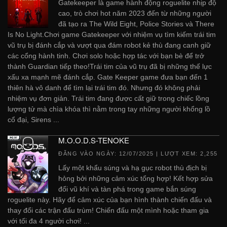
Gatekeeper là game hành động roguelite nhịp độ
cao, trò chơi hot năm 2023 đến từ những người
đã tạo ra The Wild Eight, Police Stories và There
Is No Light.Chơi game Gatekeeper với nhiệm vụ tìm kiếm trái tim
vũ trụ bị đánh cắp và vượt qua đám robot kẻ thù đang canh giữ
các cổng hành tinh. Chơi solo hoặc hợp tác với bạn bè để trở
thành Guardian tiếp theo!Trái tim của vũ trụ đã bị những thế lực
xấu xa mạnh mẽ đánh cắp. Gate Keeper game đưa bạn đến 1
thiên hà vô danh để tìm lại trái tim đó. Nhưng đó không phải
nhiệm vụ đơn giản. Trái tim đang được cất giữ trong chiếc lồng
lượng tử mà chìa khóa thì nằm trong tay những người khổng lồ
cổ đại, Sirens ...
M.O.O.D.S-TENOKE
ĐĂNG VÀO NGÀY:
12/07/2025
| LƯỢT XEM: 2,255
Lấy một khẩu súng và hạ gục robot thù địch bị
hỏng bởi những cảm xúc tổng hợp! Kết hợp sửa
đổi vũ khí và tàn phá trong game bắn súng
roguelite này. Hãy để cảm xúc của bạn hình thành chiến đấu và
thay đổi các trận đấu trùm! Chiến đấu một mình hoặc tham gia
với tối đa 4 người chơi! ...