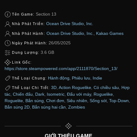
Section 13
Tên Game:
Ocean Drive Studio, Inc.
Nhà Phát Triển:
Ocean Drive Studio, Inc.
,
Kakao Games
Nhà Phát Hành:
26/05/2025
Ngày Phát Hành:
3.6 GB
Dung Lượng:
Link Gốc:
https://store.steampowered.com/app/2111870/Section_13/
Hành động
,
Phiêu lưu
,
Indie
Thể Loại Chung:
3D
,
Action Roguelike
,
Có chiều sâu
,
Hợp
Thể Loại Chi Tiết:
tác
,
Chiến đấu
,
Dark
,
Isometric
,
Đấu với máy
,
Roguelike
,
Roguelite
,
Bắn súng
,
Chơi đơn
,
Siêu nhiên
,
Sống sót
,
Top-Down
,
Bắn súng 2D
,
Bắn súng hai cần
,
Zombies
GIỚI THIỆU GAME