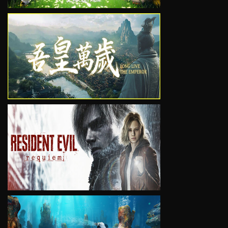
VIEW
VIEW