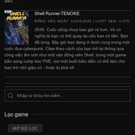
điển. ...
Shell Runner-TENOKE
ĐĂNG VÀO NGÀY:
14/04/2025
| LƯỢT XEM: 2,075
2045. Cuộc sống chưa bao giờ rẻ hơn. Vỏ có
nghĩa là bạn có thể quay lại nếu bạn có tiền. Bạn
đã từng. Bây giờ bạn đang ở dưới cùng trong một
cuộc đua cyberpunk. Claw theo cách của bạn trở lại thông qua
công việc ẩm ướt như một vận động viên Shell, trong một game
bắn súng cướp bóc PVE, nơi một buổi biểu diễn có thể làm cho
bạn trở nên giàu có - hoặc bị phá vỡ. ...
Lọc game
MỞ BỘ LỌC