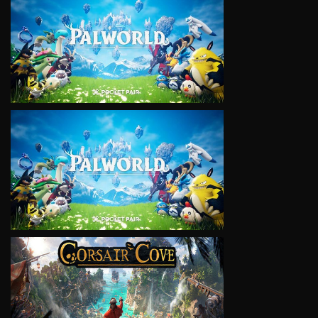
VIEW
VIEW
VIEW