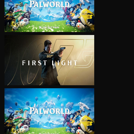
VIEW
VIEW
VIEW