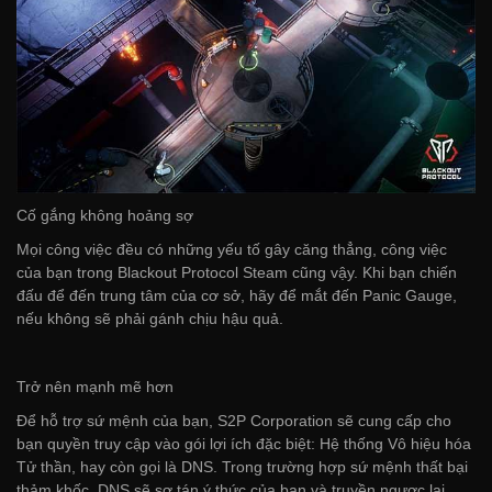
Cố gắng không hoảng sợ
Mọi công việc đều có những yếu tố gây căng thẳng, công việc
của bạn trong Blackout Protocol Steam cũng vậy. Khi bạn chiến
đấu để đến trung tâm của cơ sở, hãy để mắt đến Panic Gauge,
nếu không sẽ phải gánh chịu hậu quả.
Trở nên mạnh mẽ hơn
Để hỗ trợ sứ mệnh của bạn, S2P Corporation sẽ cung cấp cho
bạn quyền truy cập vào gói lợi ích đặc biệt: Hệ thống Vô hiệu hóa
Tử thần, hay còn gọi là DNS. Trong trường hợp sứ mệnh thất bại
thảm khốc, DNS sẽ sơ tán ý thức của bạn và truyền ngược lại