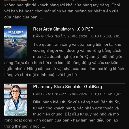
không bao giờ để khách hàng rời khỏi cửa hàng tay trắng. Chơi
với bạn bè hoặc chơi một mình và tận hưởng sự phát triển của
cửa hàng của bạn. ...
Rest Area Simulator v1.0.3-P2P
ĐĂNG VÀO NGÀY:
25/06/2026
| LƯỢT XEM: 781
Tiếp quản trạm xăng và cửa hàng tiện lợi tại khu
vực nghỉ ngơi ven đường và mở rộng bằng cách
mua các doanh nghiệp mới. Quản lý một thế giới
sống được định hình bởi nền kinh tế năng động và các sự kiện
ngẫu nhiên. Nâng cấp cơ sở vật chất của bạn, làm hài lòng khách
hàng và chơi một mình hoặc với bạn bè. ...
Pharmacy Store Simulator-GoldBerg
ĐĂNG VÀO NGÀY:
27/05/2026
| LƯỢT XEM: 1,060
Điều hành hiệu thuốc của riêng bạn! Bán thuốc,
tư vấn cho khách hàng, xác nhận đơn thuốc và
thực hiện chúng. Bắt đầu từ quy mô nhỏ và mở
rộng hoạt động kinh doanh của bạn - hãy làm nên điều lớn lao
trong thế giới y học! ...