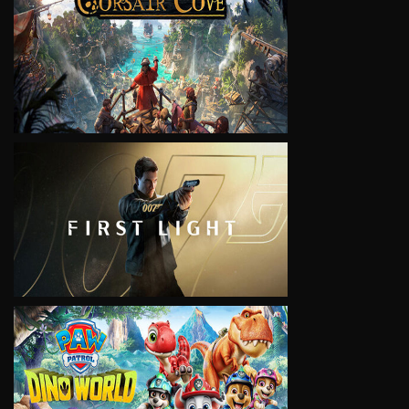
VIEW
VIEW
VIEW