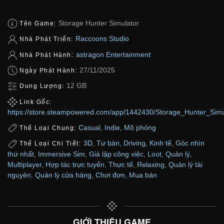
Storage Hunter Simulator
Tên Game:
Raccoons Studio
Nhà Phát Triển:
astragon Entertainment
Nhà Phát Hành:
27/11/2025
Ngày Phát Hành:
12 GB
Dung Lượng:
Link Gốc:
https://store.steampowered.com/app/1442430/Storage_Hunter_Simu
Casual
,
Indie
,
Mô phỏng
Thể Loại Chung:
3D
,
Tư bản
,
Driving
,
Kinh tế
,
Góc nhìn
Thể Loại Chi Tiết:
thứ nhất
,
Immersive Sim
,
Giả lập công việc
,
Loot
,
Quản lý
,
Multiplayer
,
Hợp tác trực tuyến
,
Thực tế
,
Relaxing
,
Quản lý tài
nguyên
,
Quản lý cửa hàng
,
Chơi đơn
,
Mua bán
GIỚI THIỆU GAME