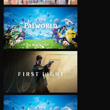
VIEW
VIEW