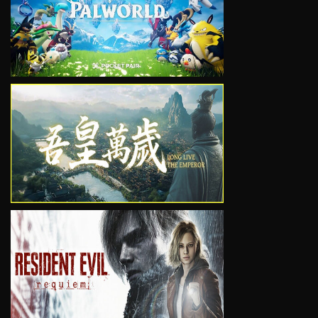
VIEW
VIEW
VIEW