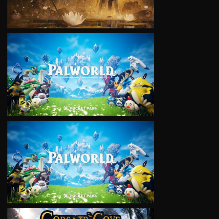
VIEW
VIEW