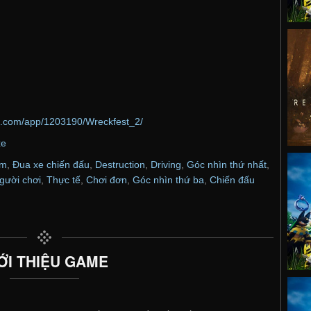
d.com/app/1203190/Wreckfest_2/
xe
im
,
Đua xe chiến đấu
,
Destruction
,
Driving
,
Góc nhìn thứ nhất
,
gười chơi
,
Thực tế
,
Chơi đơn
,
Góc nhìn thứ ba
,
Chiến đấu
ỚI THIỆU GAME