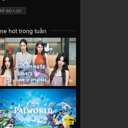
MỞ BỘ LỌC
e hot trong tuần
VIEW
VIEW