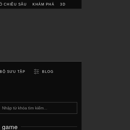
Ó CHIỀU SÂU
KHÁM PHÁ
3D
BỘ SƯU TẬP
BLOG
c game