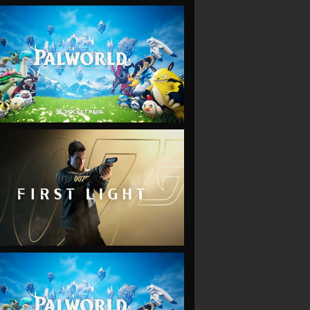
VIEW
VIEW
VIEW