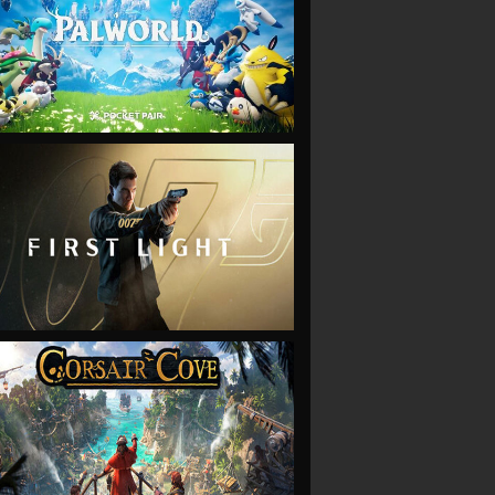
VIEW
VIEW
VIEW