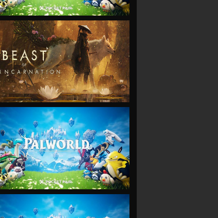
VIEW
VIEW