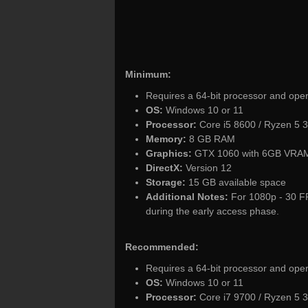
Minimum:
Requires a 64-bit processor and ope
OS:
Windows 10 or 11
Processor:
Core i5 8600 / Ryzen 5 3
Memory:
8 GB RAM
Graphics:
GTX 1060 with 6GB VRAM
DirectX:
Version 12
Storage:
15 GB available space
Additional Notes:
For 1080p - 30 FP
during the early access phase.
Recommended:
Requires a 64-bit processor and ope
OS:
Windows 10 or 11
Processor:
Core i7 9700 / Ryzen 5 