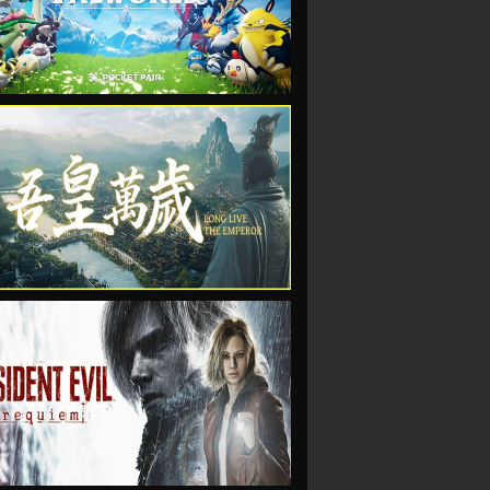
VIEW
VIEW