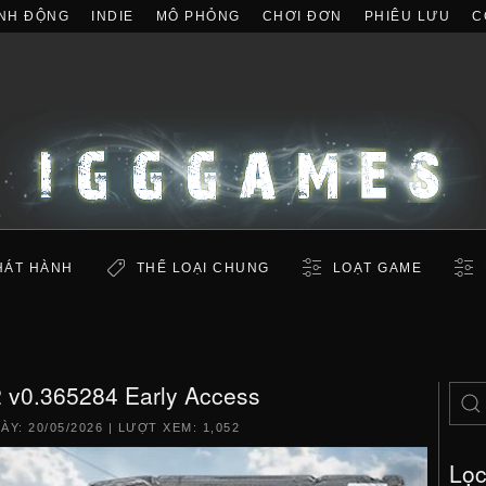
NH ĐỘNG
INDIE
MÔ PHỎNG
CHƠI ĐƠN
PHIÊU LƯU
C
HÁT HÀNH
THỂ LOẠI CHUNG
LOẠT GAME
2 v0.365284 Early Access
GÀY:
20/05/2026
| LƯỢT XEM: 1,052
Lọ