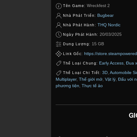
Wreckfest 2
Tên Game:
Bugbear
Nhà Phát Triển:
THQ Nordic
Nhà Phát Hành:
20/03/2025
Ngày Phát Hành:
15 GB
Dung Lượng:
https://store.steampowere
Link Gốc:
Early Access
,
Đua 
Thể Loại Chung:
3D
,
Automobile S
Thể Loại Chi Tiết:
Multiplayer
,
Thế giới mở
,
Vật lý
,
Đấu với n
phương tiện
,
Thực tế ảo
GI