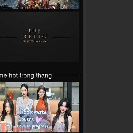
VIEW
e hot trong tháng
VIEW