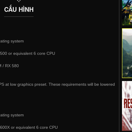
CẤU HÌNH
rating system
500 or equivalent 6 core CPU
 / RX 580
S at low graphics preset. These requirements will be lowered
rating system
3600X or equivalent 6 core CPU