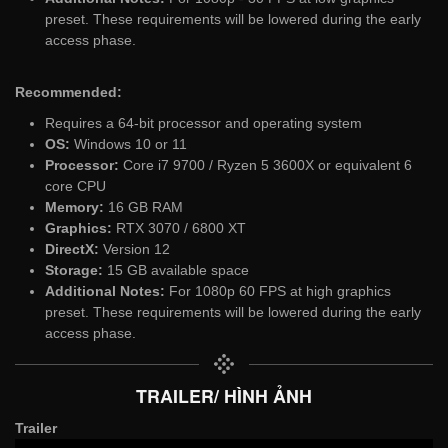
preset. These requirements will be lowered during the early
access phase.
Recommended:
Requires a 64-bit processor and operating system
OS:
Windows 10 or 11
Processor:
Core i7 9700 / Ryzen 5 3600X or equivalent 6
core CPU
Memory:
16 GB RAM
Graphics:
RTX 3070 / 6800 XT
DirectX:
Version 12
Storage:
15 GB available space
Additional Notes:
For 1080p 60 FPS at high graphics
preset. These requirements will be lowered during the early
access phase.
TRAILER/ HÌNH ẢNH
Trailer