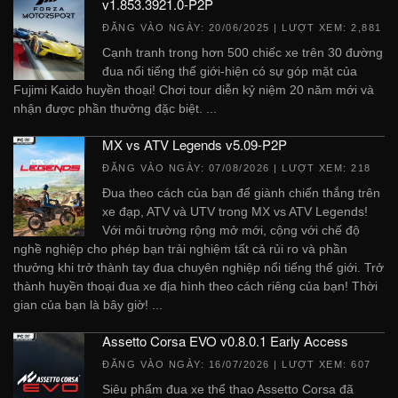
v1.853.3921.0-P2P
ĐĂNG VÀO NGÀY:
20/06/2025
| LƯỢT XEM: 2,881
Cạnh tranh trong hơn 500 chiếc xe trên 30 đường
đua nổi tiếng thế giới-hiện có sự góp mặt của
Fujimi Kaido huyền thoại! Chơi tour diễn kỷ niệm 20 năm mới và
nhận được phần thưởng đặc biệt. ...
MX vs ATV Legends v5.09-P2P
ĐĂNG VÀO NGÀY:
07/08/2026
| LƯỢT XEM: 218
Đua theo cách của bạn để giành chiến thắng trên
xe đạp, ATV và UTV trong MX vs ATV Legends!
Với môi trường rộng mở mới, cộng với chế độ
nghề nghiệp cho phép bạn trải nghiệm tất cả rủi ro và phần
thưởng khi trở thành tay đua chuyên nghiệp nổi tiếng thế giới. Trở
thành huyền thoại đua xe địa hình theo cách riêng của bạn! Thời
gian của bạn là bây giờ! ...
Assetto Corsa EVO v0.8.0.1 Early Access
ĐĂNG VÀO NGÀY:
16/07/2026
| LƯỢT XEM: 607
Siêu phẩm đua xe thể thao Assetto Corsa đã