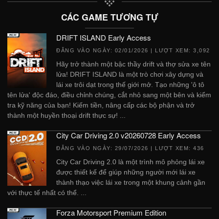
CÁC GAME TƯƠNG TỰ
DRIFT ISLAND Early Access
ĐĂNG VÀO NGÀY:
02/01/2026
| LƯỢT XEM: 3,092
Hãy trở thành một bậc thầy drift và thợ sửa xe tên
lửa! DRIFT ISLAND là một trò chơi xây dựng và
lái xe trôi dạt trong thế giới mở. Tạo những 'ô tô
tên lửa' độc đáo, điều chỉnh chúng, cắt nhỏ sang một bên và kiểm
tra kỹ năng của bạn! Kiếm tiền, nâng cấp các bộ phận và trở
thành một huyền thoại drift thực sự! ...
City Car Driving 2.0 v20260728 Early Access
ĐĂNG VÀO NGÀY:
29/07/2026
| LƯỢT XEM: 436
City Car Driving 2.0 là một trình mô phỏng lái xe
được thiết kế để giúp những người mới lái xe
thành thạo việc lái xe trong một khung cảnh gần
với thực tế nhất có thể. ...
Forza Motorsport Premium Edition