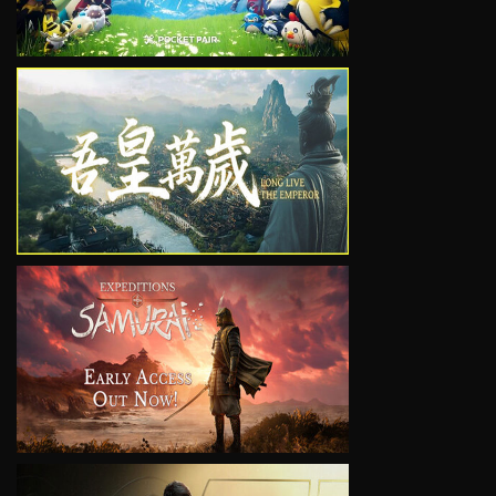
VIEW
VIEW