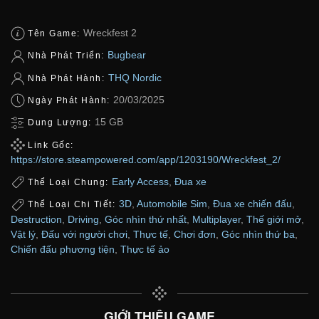
Wreckfest 2
Tên Game:
Bugbear
Nhà Phát Triển:
THQ Nordic
Nhà Phát Hành:
20/03/2025
Ngày Phát Hành:
15 GB
Dung Lượng:
Link Gốc:
https://store.steampowered.com/app/1203190/Wreckfest_2/
Early Access
,
Đua xe
Thể Loại Chung:
3D
,
Automobile Sim
,
Đua xe chiến đấu
,
Thể Loại Chi Tiết:
Destruction
,
Driving
,
Góc nhìn thứ nhất
,
Multiplayer
,
Thế giới mở
,
Vật lý
,
Đấu với người chơi
,
Thực tế
,
Chơi đơn
,
Góc nhìn thứ ba
,
Chiến đấu phương tiện
,
Thực tế ảo
GIỚI THIỆU GAME