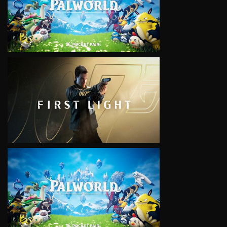
VIEW
VIEW
VIEW