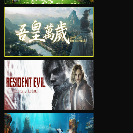
VIEW
VIEW