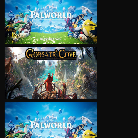
VIEW
VIEW
VIEW