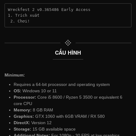
Wreckfest 2 v0.365486 Early Access
1. Trích xuất
 2. Chơi!
CẤU HÌNH
Minimum:
Requires a 64-bit processor and operating system
OS:
Windows 10 or 11
Processor:
Core i5 8600 / Ryzen 5 3500 or equivalent 6
core CPU
Memory:
8 GB RAM
Graphics:
GTX 1060 with 6GB VRAM / RX 580
DirectX:
Version 12
Storage:
15 GB available space
Additional Notes:
For 1080p - 30 FPS at low graphics