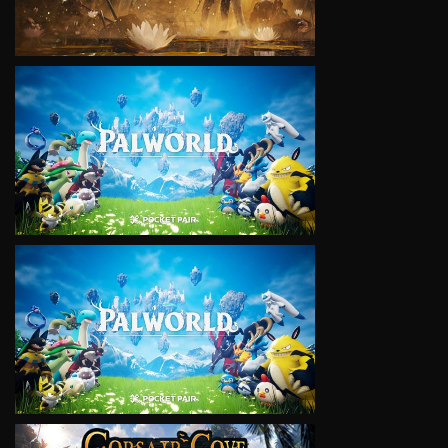
VIEW
VIEW