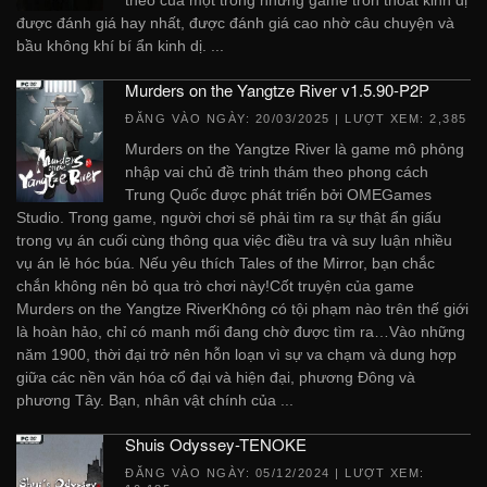
được đánh giá hay nhất, được đánh giá cao nhờ câu chuyện và
bầu không khí bí ẩn kinh dị. ...
Murders on the Yangtze River v1.5.90-P2P
ĐĂNG VÀO NGÀY:
20/03/2025
| LƯỢT XEM: 2,385
Murders on the Yangtze River là game mô phỏng
nhập vai chủ đề trinh thám theo phong cách
Trung Quốc được phát triển bởi OMEGames
Studio. Trong game, người chơi sẽ phải tìm ra sự thật ẩn giấu
trong vụ án cuối cùng thông qua việc điều tra và suy luận nhiều
vụ án lẻ hóc búa. Nếu yêu thích Tales of the Mirror, bạn chắc
chắn không nên bỏ qua trò chơi này!Cốt truyện của game
Murders on the Yangtze RiverKhông có tội phạm nào trên thế giới
là hoàn hảo, chỉ có manh mối đang chờ được tìm ra…Vào những
năm 1900, thời đại trở nên hỗn loạn vì sự va chạm và dung hợp
giữa các nền văn hóa cổ đại và hiện đại, phương Đông và
phương Tây. Bạn, nhân vật chính của ...
Shuis Odyssey-TENOKE
ĐĂNG VÀO NGÀY:
05/12/2024
| LƯỢT XEM: