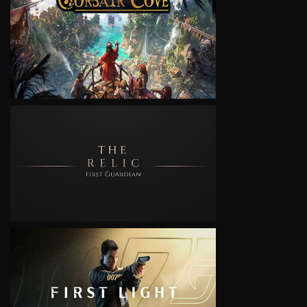
VIEW
VIEW
VIEW