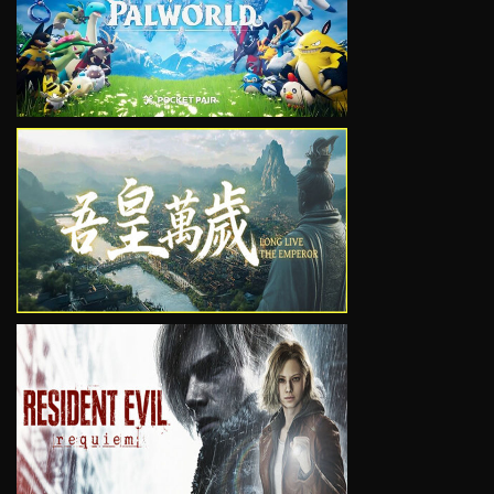
VIEW
VIEW
VIEW