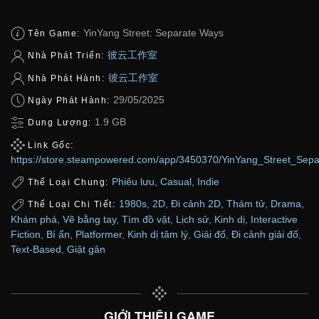
YinYang Street: Separate Ways
Tên Game:
彼云工作室
Nhà Phát Triển:
彼云工作室
Nhà Phát Hành:
29/05/2025
Ngày Phát Hành:
1.9 GB
Dung Lượng:
Link Gốc:
https://store.steampowered.com/app/3450370/YinYang_Street_Sep
Phiêu lưu
,
Casual
,
Indie
Thể Loại Chung:
1980s
,
2D
,
Đi cảnh 2D
,
Thám tử
,
Drama
,
Thể Loại Chi Tiết:
Khám phá
,
Vẽ bằng tay
,
Tìm đồ vật
,
Lịch sử
,
Kinh dị
,
Interactive
Fiction
,
Bí ẩn
,
Platformer
,
Kinh dị tâm lý
,
Giải đố
,
Đi cảnh giải đố
,
Text-Based
,
Giật gân
GIỚI THIỆU GAME