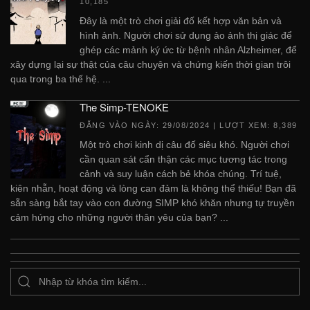
10,185
Đây là một trò chơi giải đố kết hợp văn bản và
hình ảnh. Người chơi sử dụng ảo ảnh thị giác để
ghép các mảnh ký ức từ bệnh nhân Alzheimer, để
xây dựng lại sự thật của câu chuyện và chứng kiến ​​thời gian trôi
qua trong ba thế hệ. ...
The Simp-TENOKE
ĐĂNG VÀO NGÀY:
29/08/2024
| LƯỢT XEM: 8,389
Một trò chơi kinh dị câu đố siêu khó. Người chơi
cần quan sát cẩn thận các mục tương tác trong
cảnh và suy luận cách bẻ khóa chúng. Trí tuệ,
kiên nhẫn, hoạt động và lòng can đảm là không thể thiếu! Bạn đã
sẵn sàng bắt tay vào con đường SIMP khó khăn nhưng tự truyền
cảm hứng cho những người thân yêu của bạn? ...