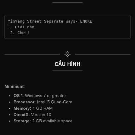
YinYang Street Separate Ways-TENOKE
1. Giải nén
 2. Chơi!
CẤU HÌNH
Minimum:
OS *:
Windows 7 or greater
Processor:
Intel i5 Quad-Core
Memory:
4 GB RAM
DirectX:
Version 10
Storage:
2 GB available space