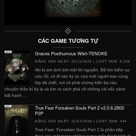
CÁC GAME TƯƠNG TỰ
Graces Posthumous Wish-TENOKE
ĐĂNG VÀO NGÀY:
22/11/2024
| LƯỢT XEM: 9,306
Aki bị ám ảnh bởi một lời nguyền. Để tìm kiếm sự
cứu rỗi, cô đi vào ký ức của một người bạn cùng
lớp đã chết, nơi cô phải chứng kiến ​​ba câu
chuyện thần bí kỳ lạ và tìm ra cách phá vỡ những cái nấc sánh
bất hạnh. ...
True Fear Forsaken Souls Part 2 v2.0.6.2802-
P2P
ĐĂNG VÀO NGÀY:
12/07/2026
| LƯỢT XEM: 444
True Fear: Forsaken Souls Part 2 là phần tiếp
theo của một trong những game trốn thoát kinh dị