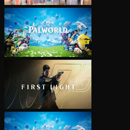
VIEW
VIEW