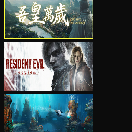
VIEW
VIEW
VIEW