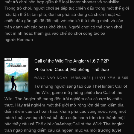
một trò chơi hỗn hợp giữa thể loại looter shooter và soulslike.
Trong trò chơi, người chơi sẽ tiếp tục chiến đấu trong một thế giới
hậu tận thế bị tàn phá, đòi hỏi phải sử dụng cả chiến thuật và
chiến đấu gần gũi để đối mặt với các kẻ thù thông minh và các
trận đánh với các boss khó khăn. Người chơi có thể chọn chơi
một mình hoặc tham gia vào chế độ chơi cộng tác ba
người.Remnan ...
Call of the Wild The Angler v1.6.7-P2P
Phiêu lưu
,
Casual
,
Mô phỏng
,
Thể thao
ĐĂNG VÀO NGÀY:
16/05/2024
| LƯỢT XEM: 8,565
Từ những người sáng tạo của TheHunter: Call of
the Wild, game mô phỏng phiêu lưu Call of the
Wild: The Angler sẽ mang đến trải nghiệm câu cá cực kỳ chân
thực. Hãy trải nghiệm một thế giới mở rộng lớn để tìm kiếm địa
điểm điểm câu cá hoàn hảo, khám phá các vùng nước rộng một
mình hoặc với bạn bè và bắt đầu cuộc hành trình trở thành một
bậc thầy câu cá!Thế giới của&nbsp;Call of the Wild: The Angler
tràn ngập những điểm câu cá ngoạn mục và môi trường tuyệt