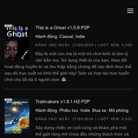
This is a Ghost v1.0.9-P2P
Hành động
,
Casual
,
Indie
ĐĂNG VÀO NGÀY:
17/05/2024
| LƯỢT XEM: 9,086
Đây là một con ma là một trò chơi kinh dị tâm lý
săn bắn ma. Sử dụng thiết bị của bạn, theo dõi
hoạt động huyền bí và thu thập bằng chứng để xác định thực thể,
sau đó trục xuất nó khỏi thế giới này! Solo và hợp tác trực tuyến
chơi cho tối đa 4 người chơi. 👻 ...
Trailmakers v1.8.1.H2-P2P
Hành động
,
Phiêu lưu
,
Indie
,
Đua xe
,
Mô phỏng
ĐĂNG VÀO NGÀY:
17/05/2024
| LƯỢT XEM: 8,601
Xây dựng chiếc xe cuối cùng và khám phá một
thế giới rộng mở chứa đầy những thách thức và