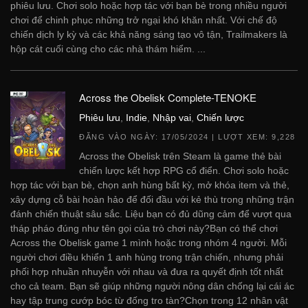
phiêu lưu. Chơi solo hoặc hợp tác với bạn bè trong nhiều người
chơi để chinh phục những trở ngại khó khăn nhất. Với chế độ
chiến dịch ly kỳ và các khả năng sáng tạo vô tận, Trailmakers là
hộp cát cuối cùng cho các nhà thám hiểm. ...
Across the Obelisk Complete-TENOKE
Phiêu lưu
,
Indie
,
Nhập vai
,
Chiến lược
ĐĂNG VÀO NGÀY:
17/05/2024
| LƯỢT XEM: 9,228
Across the Obelisk trên Steam là game thẻ bài
chiến lược kết hợp RPG cổ điển. Chơi solo hoặc
hợp tác với bạn bè, chọn anh hùng bất kỳ, mở khóa item và thẻ,
xây dựng cỗ bài hoàn hảo để đối đầu với kẻ thù trong những trận
đánh chiến thuật sâu sắc. Liệu bạn có đủ dũng cảm để vượt qua
tháp pháo đúng như tên gọi của trò chơi này?Bạn có thể chơi
Across the Obelisk game 1 mình hoặc trong nhóm 4 người. Mỗi
người chơi điều khiển 1 anh hùng trong trận chiến, nhưng phải
phối hợp nhuần nhuyễn với nhau và đưa ra quyết định tốt nhất
cho cả team. Bạn sẽ giúp những người nông dân chống lại cái ác
hay tập trung cướp bóc từ đống tro tàn?Chọn trong 12 nhân vật