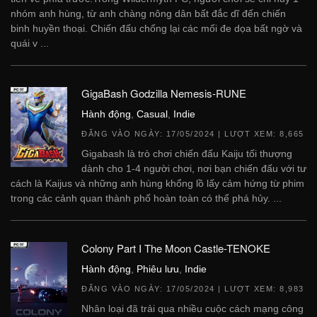
nhóm anh hùng, từ anh chàng nông dân bất đắc dĩ đến chiến
binh huyền thoại. Chiến đấu chống lại các mối đe dọa bất ngờ và
quái v ...
GigaBash Godzilla Nemesis-RUNE
Hành động
,
Casual
,
Indie
ĐĂNG VÀO NGÀY:
17/05/2024
| LƯỢT XEM: 8,665
Gigabash là trò chơi chiến đấu Kaiju tối thượng
dành cho 1-4 người chơi, nơi bạn chiến đấu với tư
cách là Kaijus và những anh hùng khổng lồ lấy cảm hứng từ phim
trong các cảnh quan thành phố hoàn toàn có thể phá hủy. ...
Colony Part I The Moon Castle-TENOKE
Hành động
,
Phiêu lưu
,
Indie
ĐĂNG VÀO NGÀY:
17/05/2024
| LƯỢT XEM: 8,983
Nhân loại đã trải qua nhiều cuộc cách mạng công