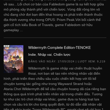
về sau…Lối chơi cơ bản của Fabledom game là sự kết hợp giữa
mô phỏng xây thành phố với chiến lược. Vùng đất rộng lớn vô
chủ đang chờ đợi bạn đến khai hoang và phát triển thành thuộc
địa thịnh vượng như trong OPUS: Prism Peak.Với bối cảnh thế
giới cổ tích kiểu Book of Travels, game Fabledom sở hữu
gameplay ...
Wildermyth Complete Edition-TENOKE
Indie
,
Nhập vai
,
Chiến lược
ĐĂNG VÀO NGÀY:
17/05/2024
| LƯỢT XEM: 9,219
Wildermyth là game nhập vai chiến thuật huyền
thoại, nơi bạn sẽ tạo nên những nhân vật điển
hình, phát triển theo chiều sâu cuộc chiến kết hợp với lối kể
chuyện tương tác giống như trong Wayward Strand hoặc
Ataria.Chơi Wildermyth để kể câu chuyện hoang dã của riêng bạn
thông qua quá trình phát triển nhân vật trong chiến đấu. Tương
tự như các trò chơi nhập vai khác, game đưa ra hàng loạt lựa
chọn và câu trả lời cho từng quyết định, từ đó dẫn dắt nhân vật
tiến về phía trước.Trong Wildermyth PC, người chơi sẽ chỉ huy 1