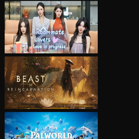
VIEW
VIEW
VIEW