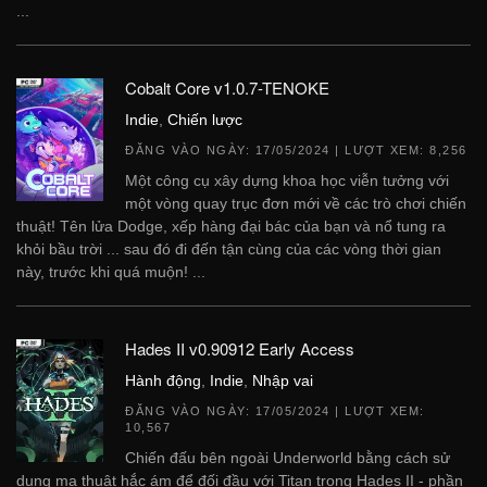
...
Cobalt Core v1.0.7-TENOKE
Indie
,
Chiến lược
ĐĂNG VÀO NGÀY:
17/05/2024
| LƯỢT XEM: 8,256
Một công cụ xây dựng khoa học viễn tưởng với
một vòng quay trục đơn mới về các trò chơi chiến
thuật! Tên lửa Dodge, xếp hàng đại bác của bạn và nổ tung ra
khỏi bầu trời ... sau đó đi đến tận cùng của các vòng thời gian
này, trước khi quá muộn! ...
Hades II v0.90912 Early Access
Hành động
,
Indie
,
Nhập vai
ĐĂNG VÀO NGÀY:
17/05/2024
| LƯỢT XEM:
10,567
Chiến đấu bên ngoài Underworld bằng cách sử
dụng ma thuật hắc ám để đối đầu với Titan trong Hades II - phần