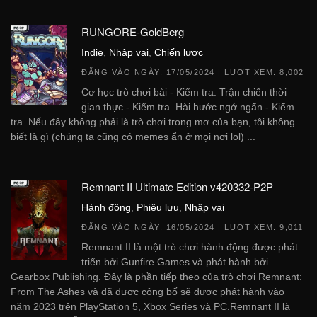
RUNGORE-GoldBerg
Indie
,
Nhập vai
,
Chiến lược
ĐĂNG VÀO NGÀY:
17/05/2024
| LƯỢT XEM: 8,002
Cơ học trò chơi bài - Kiểm tra. Trận chiến thời
gian thực - Kiểm tra. Hài hước ngớ ngẩn - Kiểm
tra. Nếu đây không phải là trò chơi trong mơ của bạn, tôi không
biết là gì (chúng ta cũng có memes ẩn ở mọi nơi lol) ...
Remnant II Ultimate Edition v420332-P2P
Hành động
,
Phiêu lưu
,
Nhập vai
ĐĂNG VÀO NGÀY:
16/05/2024
| LƯỢT XEM: 9,011
Remnant II là một trò chơi hành động được phát
triển bởi Gunfire Games và phát hành bởi
Gearbox Publishing. Đây là phần tiếp theo của trò chơi Remnant:
From The Ashes và đã được công bố sẽ được phát hành vào
năm 2023 trên PlayStation 5, Xbox Series và PC.Remnant II là