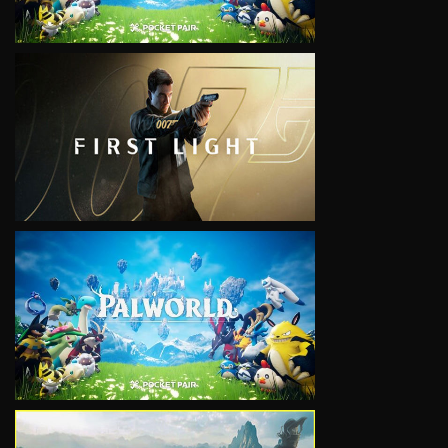
VIEW
VIEW