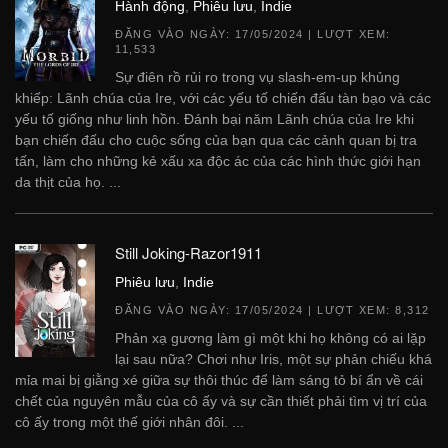
Hành động
,
Phiêu lưu
,
Indie
ĐĂNG VÀO NGÀY:
17/05/2024
| LƯỢT XEM:
11,533
Sự điên rồ rủi ro trong vụ slash-em-up khủng
khiếp: Lãnh chúa của Ire, với các yếu tố chiến đấu tàn bạo và các
yếu tố giống như linh hồn. Đánh bại năm Lãnh chúa của Ire khi
bạn chiến đấu cho cuộc sống của bạn qua các cảnh quan bị tra
tấn, làm cho những kẻ xấu xa độc ác của các hình thức giới hạn
da thịt của họ. ...
Still Joking-Razor1911
Phiêu lưu
,
Indie
ĐĂNG VÀO NGÀY:
17/05/2024
| LƯỢT XEM: 8,312
Phản xạ gương làm gì một khi họ không có ai lặp
lại sau nữa? Chơi như Iris, một sự phản chiếu khá
mỉa mai bị giằng xé giữa sự thôi thúc để làm sáng tỏ bí ẩn về cái
chết của nguyên mẫu của cô ấy và sự cần thiết phải tìm vị trí của
cô ấy trong một thế giới nhân đôi. ...