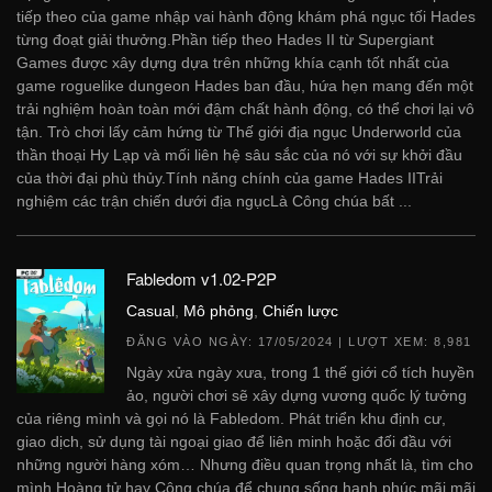
tiếp theo của game nhập vai hành động khám phá ngục tối Hades
từng đoạt giải thưởng.Phần tiếp theo Hades II từ Supergiant
Games được xây dựng dựa trên những khía cạnh tốt nhất của
game roguelike dungeon Hades ban đầu, hứa hẹn mang đến một
trải nghiệm hoàn toàn mới đậm chất hành động, có thể chơi lại vô
tận. Trò chơi lấy cảm hứng từ Thế giới địa ngục Underworld của
thần thoại Hy Lạp và mối liên hệ sâu sắc của nó với sự khởi đầu
của thời đại phù thủy.Tính năng chính của game Hades IITrải
nghiệm các trận chiến dưới địa ngụcLà Công chúa bất ...
Fabledom v1.02-P2P
Casual
,
Mô phỏng
,
Chiến lược
ĐĂNG VÀO NGÀY:
17/05/2024
| LƯỢT XEM: 8,981
Ngày xửa ngày xưa, trong 1 thế giới cổ tích huyền
ảo, người chơi sẽ xây dựng vương quốc lý tưởng
của riêng mình và gọi nó là Fabledom. Phát triển khu định cư,
giao dịch, sử dụng tài ngoại giao để liên minh hoặc đối đầu với
những người hàng xóm… Nhưng điều quan trọng nhất là, tìm cho
mình Hoàng tử hay Công chúa để chung sống hạnh phúc mãi mãi