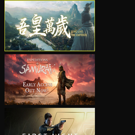
VIEW
VIEW
VIEW