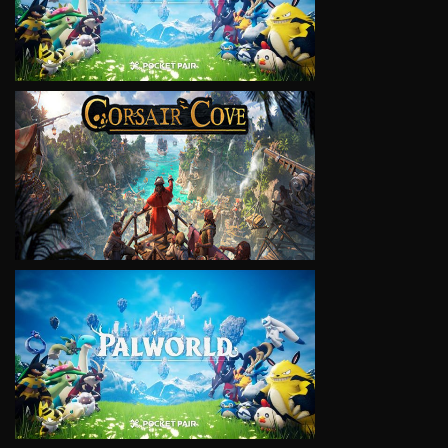
VIEW
VIEW