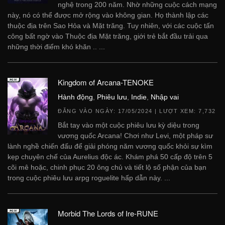
nghệ trong 200 năm. Nhờ những cuộc cách mạng
này, nó có thể được mở rộng vào không gian. Họ thành lập các
thuộc địa trên Sao Hỏa và Mặt trăng. Tuy nhiên, với các cuộc tấn
công bất ngờ vào Thuộc địa Mặt trăng, giới trẻ bắt đầu trải qua
những thời điểm khó khăn .. ...
Kingdom of Arcana-TENOKE
Hành động
,
Phiêu lưu
,
Indie
,
Nhập vai
ĐĂNG VÀO NGÀY:
17/05/2024
| LƯỢT XEM: 7,732
Bắt tay vào một cuộc phiêu lưu kỳ diệu trong
vương quốc Arcana! Chơi như Levi, một pháp sư
lành nghề chiến đấu để giải phóng năm vương quốc khỏi sự kìm
kẹp chuyên chế của Aurelius độc ác. Khám phá 50 cấp độ trên 5
cõi mê hoặc, chinh phục 20 ông chủ và tiết lộ số phận của bạn
trong cuộc phiêu lưu arpg roguelite hấp dẫn này. ...
Morbid The Lords of Ire-RUNE