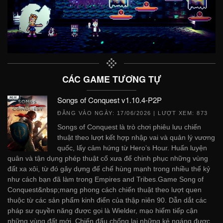
CÁC GAME TƯƠNG TỰ
Songs of Conquest v1.10.4-P2P
ĐĂNG VÀO NGÀY:
17/06/2026
| LƯỢT XEM: 873
Songs of Conquest là trò chơi phiêu lưu chiến
thuật theo lượt kết hợp nhập vai và quản lý vương
quốc, lấy cảm hứng từ Hero’s Hour. Huấn luyện
quân và tận dụng phép thuật cổ xưa để chinh phục những vùng
đất xa xôi, từ đó gây dựng đế chế hùng mạnh trong nhiều thế kỷ
như cách bạn đã làm trong Empires and Tribes.Game Song of
Conquest&nbsp;mang phong cách chiến thuật theo lượt quen
thuộc từ các sản phẩm kinh điển của thập niên 90. Dẫn dắt các
pháp sư quyền năng được gọi là Wielder, mạo hiểm tiếp cận
những vùng đất mới. Chiến đấu chống lại những kẻ ngáng được