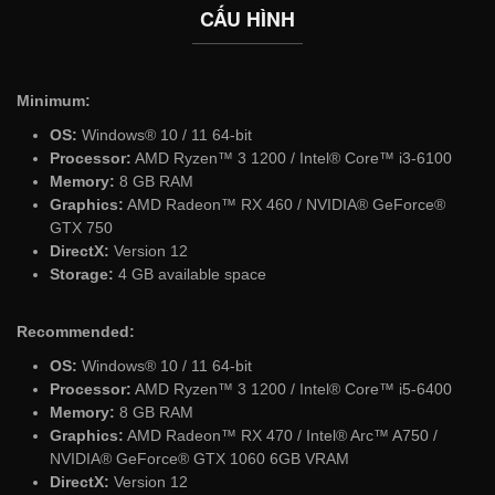
CẤU HÌNH
Minimum:
OS:
Windows® 10 / 11 64-bit
Processor:
AMD Ryzen™ 3 1200 / Intel® Core™ i3-6100
Memory:
8 GB RAM
Graphics:
AMD Radeon™ RX 460 / NVIDIA® GeForce®
GTX 750
DirectX:
Version 12
Storage:
4 GB available space
Recommended:
OS:
Windows® 10 / 11 64-bit
Processor:
AMD Ryzen™ 3 1200 / Intel® Core™ i5-6400
Memory:
8 GB RAM
Graphics:
AMD Radeon™ RX 470 / Intel® Arc™ A750 /
NVIDIA® GeForce® GTX 1060 6GB VRAM
DirectX:
Version 12