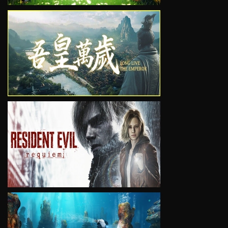
VIEW
VIEW