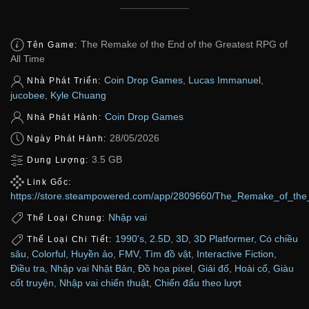
The Remake of the End of the Greatest RPG of
Tên Game:
All Time
Coin Drop Games
,
Lucas Immanuel
,
Nhà Phát Triển:
jucobee
,
Kyle Chuang
Coin Drop Games
Nhà Phát Hành:
28/05/2026
Ngày Phát Hành:
3.5 GB
Dung Lượng:
Link Gốc:
https://store.steampowered.com/app/2809660/The_Remake_of_the
Nhập vai
Thể Loại Chung:
1990's
,
2.5D
,
3D
,
3D Platformer
,
Có chiều
Thể Loại Chi Tiết:
sâu
,
Colorful
,
Huyền ảo
,
FMV
,
Tìm đồ vật
,
Interactive Fiction
,
Điều tra
,
Nhập vai Nhật Bản
,
Đồ họa pixel
,
Giải đố
,
Hoài cổ
,
Giàu
cốt truyện
,
Nhập vai chiến thuật
,
Chiến đấu theo lượt