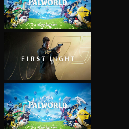
VIEW
VIEW
VIEW