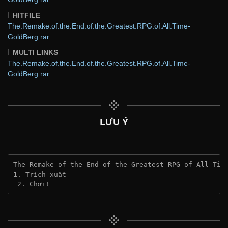
HITFILE
The.Remake.of.the.End.of.the.Greatest.RPG.of.All.Time-
GoldBerg.rar
MULTI LINKS
The.Remake.of.the.End.of.the.Greatest.RPG.of.All.Time-
GoldBerg.rar
LƯU Ý
The Remake of the End of the Greatest RPG of All Tim
1. Trích xuất
 2. Chơi!