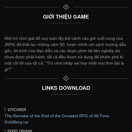
GIỚI THIỆU GAME
Một trò chơi giải đố suy luận lấy bối cảnh vào giờ cuối cùng của
JRPG đã thất lạc những năm 90, hoàn chỉnh với sách hướng dẫn
gốc, lời bình của đạo diễn và các đoạn phim tài liệu nghiệp dư
chưa được phát hành, tất cả đều được sử dụng để khám phá bí
mật cốt lõi của tất cả: "Trò chơi nhập vai hay nhất mọi thời đại là
gì?"
LINKS DOWNLOAD
1FICHIER
The.Remake.of.the.End.of.the.Greatest.RPG.of.All.Time-
GoldBerg.rar
PIXELDRAIN