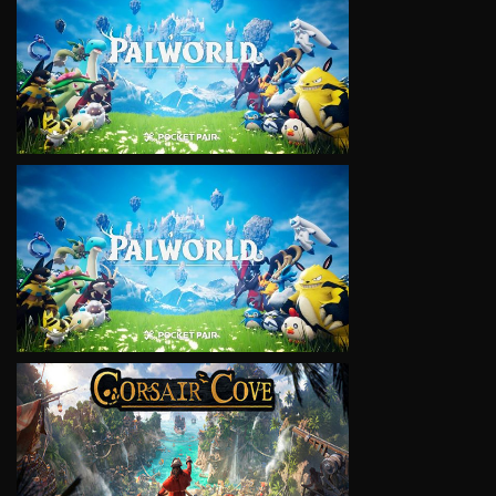
VIEW
VIEW
VIEW