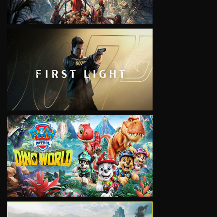
VIEW
VIEW