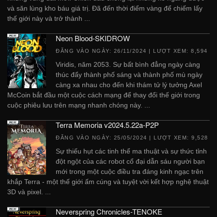
và săn lùng kho báu giá trị. Đã đến thời điểm vàng để chiếm lấy
thế giới này và trở thành ...
Neon Blood-SKIDROW
ĐĂNG VÀO NGÀY:
26/11/2024
| LƯỢT XEM: 8,594
Viridis, năm 2053. Sự bất bình đẳng ngày càng
thúc đẩy thành phố sáng và thành phố mù ngày
càng xa nhau cho đến khi thám tử lý tưởng Axel
McCoin bắt đầu một cuộc cách mạng để thay đổi thế giới trong
cuộc phiêu lưu trên mạng nhanh chóng này. ...
Terra Memoria v2024.5.22a-P2P
ĐĂNG VÀO NGÀY:
25/05/2024
| LƯỢT XEM: 9,528
Sự thiếu hụt các tinh thể ma thuật và sự thức tỉnh
đột ngột của các robot cổ đại dẫn sáu người bạn
mới trong một cuộc điều tra đáng kinh ngạc trên
khắp Terra - một thế giới ấm cúng và tuyệt vời kết hợp nghệ thuật
3D và pixel. ...
Neverspring Chronicles-TENOKE